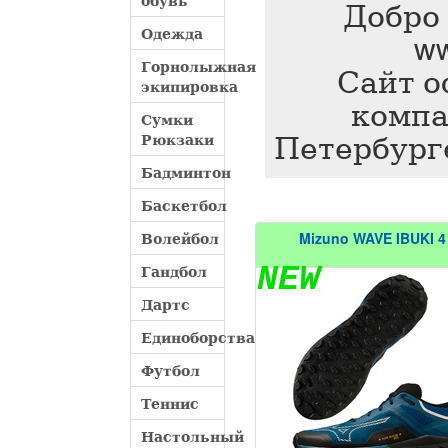
обувь
Добро 
Одежда
w
Горнолыжная
Сайт о
экипировка
компа
Сумки
Петербург
Рюкзаки
Бадминтон
Баскетбол
Волейбол
Mizuno WAVE IBUKI 4
NEW
Гандбол
Дартс
Единоборства
Футбол
Теннис
Настольный