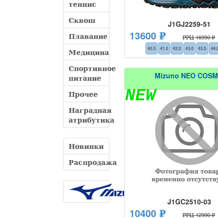
теннис
Сквош
J1GJ2259-51
13600 ₽
Плавание
РРЦ 16990 ₽
40.5
41.0
42.0
43.0
43.5
44.
Медицина
Спортивное
Mizuno NEO COS
питание
NEW
Прочее
Наградная
атрибутика
Новинки
Распродажа
J1GC2510-03
10400 ₽
РРЦ 12990 ₽