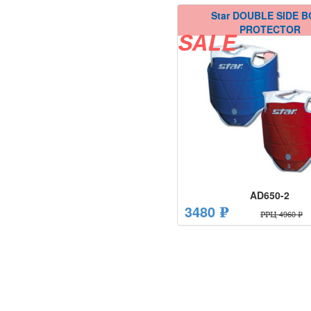
Star DOUBLE SIDE 
PROTECTOR
SALE
AD650-2
3480 ₽
РРЦ 4960 ₽