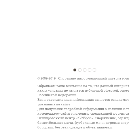
1
2
3
4
5
© 2009-2019 | Спортивно информационный интернет-м
Обращаем ваше внимание на то, что данный интернет
каких условиях не является публичной офертой, опр
Российской Федерации.
Вся представленная информация является ознакомите
указанных на сайте.
Для получения подробной информации о наличии и сто
к менеджеру сайта с помощью специальной формы св
Экипировочный центр «KVNSport». Снаряжение, одежда
баскетбольные мячи, футбольные мячи, игровая спор
борцовки, беговая одежда и обувь, шиповки.