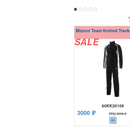
1
2
3
4
5
Mizuno Team Knitted Track
SALE
60KK20109
3000 ₽
РРЦ 3990 ₽
XS