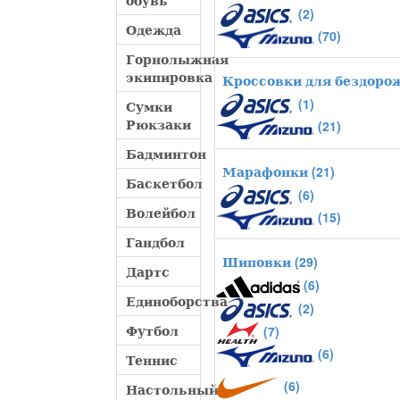
обувь
(2)
Одежда
(70)
Горнолыжная
экипировка
Кроссовки для бездоро
(1)
Сумки
Рюкзаки
(21)
Бадминтон
Марафонки
(21)
Баскетбол
(6)
Волейбол
(15)
Гандбол
Шиповки
(29)
Дартс
(6)
Единоборства
(2)
Футбол
(7)
(6)
Теннис
(6)
Настольный