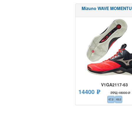
Mizuno WAVE MOMENTU
V1GA2117-63
14400 ₽
РРЦ 18000 ₽
47.0
49.0