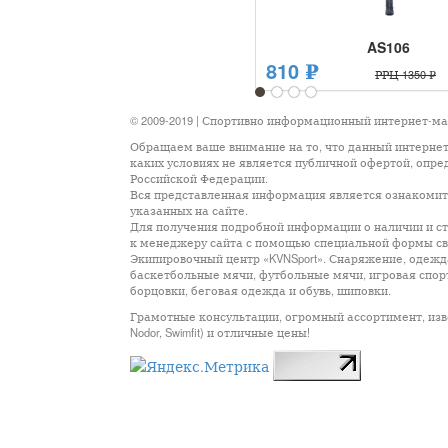
AS106
810 ₽
РРЦ 1350 ₽
1
2
3
4
© 2009-2019 | Спортивно информационный интернет-м
Обращаем ваше внимание на то, что данный интернет
каких условиях не является публичной офертой, опр
Российской Федерации.
Вся представленная информация является ознакомите
указанных на сайте.
Для получения подробной информации о наличии и сто
к менеджеру сайта с помощью специальной формы св
Экипировочный центр «KVNSport». Снаряжение, одежда
баскетбольные мячи, футбольные мячи, игровая спор
борцовки, беговая одежда и обувь, шиповки.
Грамотные консультации, огромный ассортимент, известны
Nodor, Swimfit) и отличные цены!