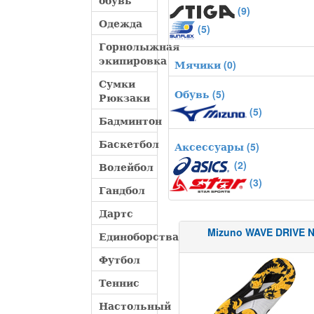
обувь
(9)
Одежда
(5)
Горнолыжная
экипировка
Мячики
(0)
Сумки
Обувь
(5)
Рюкзаки
(5)
Бадминтон
Баскетбол
Аксессуары
(5)
(2)
Волейбол
(3)
Гандбол
Дартс
Mizuno WAVE DRIVE 
Единоборства
Футбол
Теннис
Настольный