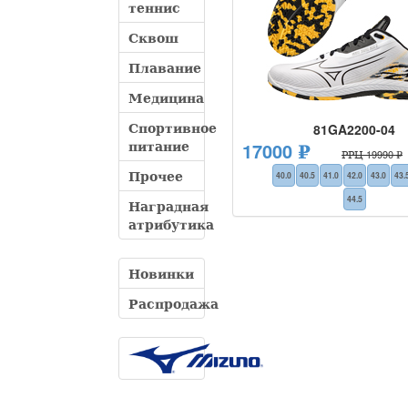
теннис
Сквош
Плавание
Медицина
Спортивное
81GA2200-04
питание
17000 ₽
РРЦ 19990 ₽
Прочее
40.0
40.5
41.0
42.0
43.0
43.
44.5
Наградная
атрибутика
Новинки
Распродажа