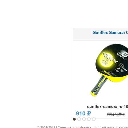
Sunflex Samurai 
sunflex-samurai-c-1
910 ₽
РРЦ 1060 ₽
1
2
3
4
5
© 2009-2019 | Спортивно информационный интернет-м