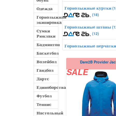
обувь
Горнолыжные куртки
(1
Одежда
(18)
Горнолыжная
экипировка
Горнолыжные штаны
(1
Сумки
(12)
Рюкзаки
Бадминтон
Горнолыжные перчатк
Баскетбол
Волейбол
Dare2B Provider Jac
Гандбол
SALE
Дартс
Единоборства
Футбол
Теннис
Настольный