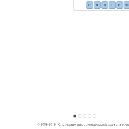
XS
S
M
L
XL
2X
1
2
3
4
5
© 2009-2019 | Спортивно информационный интернет-м