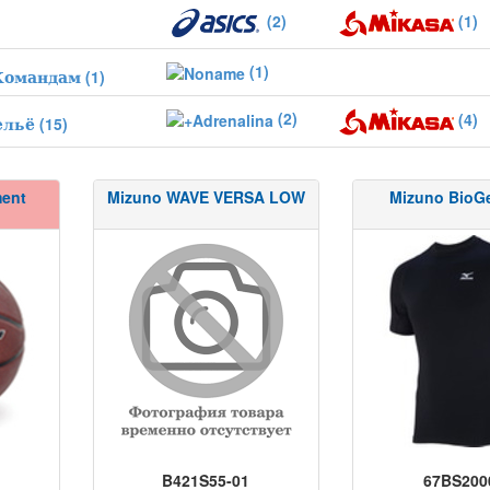
(2)
(1)
(1)
Командам
(1)
(2)
(4)
ельё
(15)
ment
Mizuno WAVE VERSA LOW
Mizuno BioGe
B421S55-01
67BS200