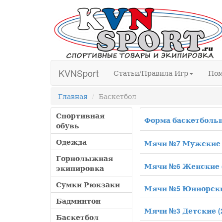
KVNSport
Статьи/Правила Игр
По
Главная
Баскетбол
Спортивная
Форма баскетболь
обувь
Одежда
Мячи №7 Мужские
Горнолыжная
Мячи №6 Женские
экипировка
Сумки Рюкзаки
Мячи №5 Юниорск
Бадминтон
Мячи №3 Детские
(
Баскетбол