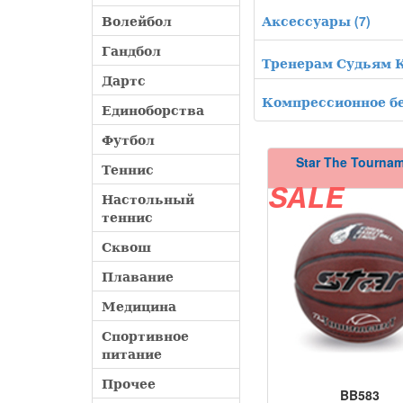
Аксессуары
(7)
Волейбол
Гандбол
Тренерам Судьям 
Дартс
Компрессионное б
Единоборства
Футбол
Star The Tourna
Теннис
SALE
Настольный
теннис
Сквош
Плавание
Медицина
Спортивное
питание
Прочее
BB583