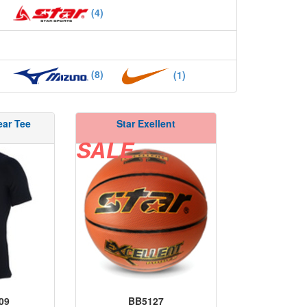
(4)
(8)
(1)
ar Tee
Star Exellent
St
SALE
09
BB5127