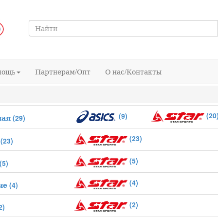
мощь
Партнерам/Опт
О нас/Контакты
(20
(9)
ная
(29)
(23)
(23)
(5)
(5)
(4)
ие
(4)
(2)
2)