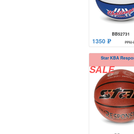
BB52731
1350 ₽
РРЦ 2
Star KBA Respo
SALE