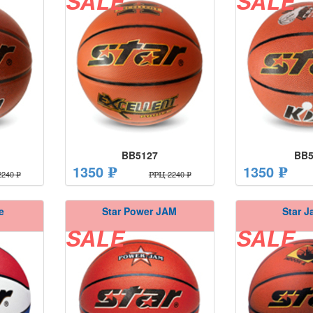
SALE
SALE
BB5127
BB5
1350 ₽
1350 ₽
240 ₽
РРЦ 2240 ₽
e
Star Power JAM
Star J
SALE
SALE