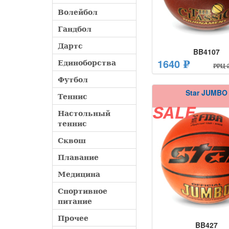
Волейбол
Гандбол
Дартс
BB4107
1640 ₽
Единоборства
РРЦ 2
Футбол
Star JUMBO
Теннис
SALE
Настольный
теннис
Сквош
Плавание
Медицина
Спортивное
питание
Прочее
BB427