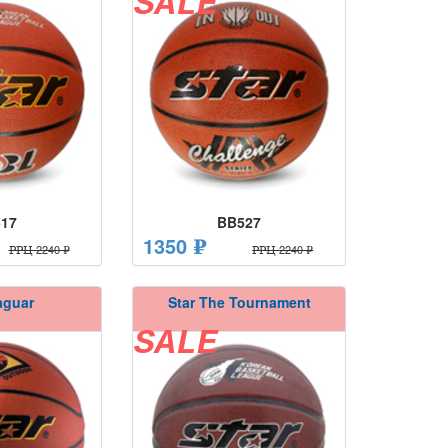
SALE
17
BB527
1350 ₽
РРЦ 2240 ₽
РРЦ 2240 ₽
aguar
Star The Tournament
SALE