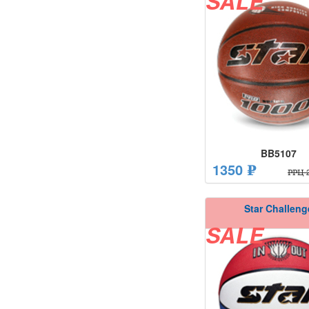
SALE
BB5107
1350 ₽
РРЦ 2
Star Challeng
SALE