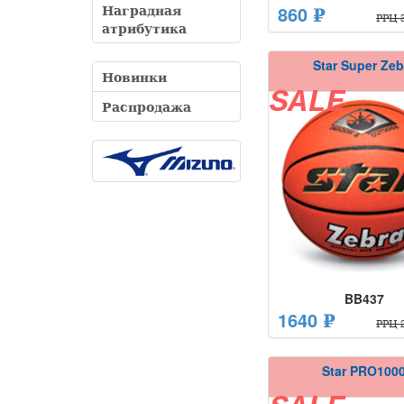
Наградная
860 ₽
РРЦ 3
атрибутика
Star Super Zeb
Новинки
SALE
Распродажа
BB437
1640 ₽
РРЦ 2
Star PRO100