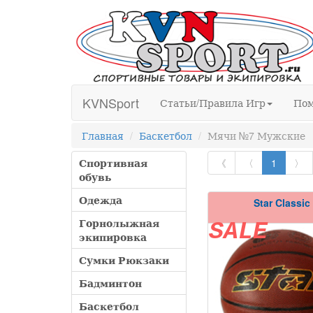
KVNSport
Статьи/Правила Игр
По
Главная
Баскетбол
Мячи №7 Мужские
Спортивная
《
〈
1
〉
обувь
Одежда
Star Classic
Горнолыжная
SALE
экипировка
Сумки Рюкзаки
Бадминтон
Баскетбол