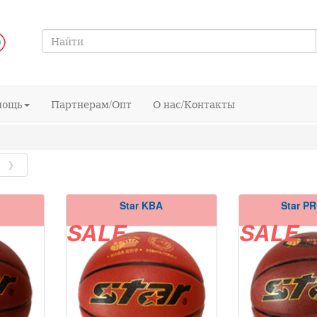
мощь
Партнерам/Опт
О нас/Контакты
》
Star KBA
Star P
SALE
SALE