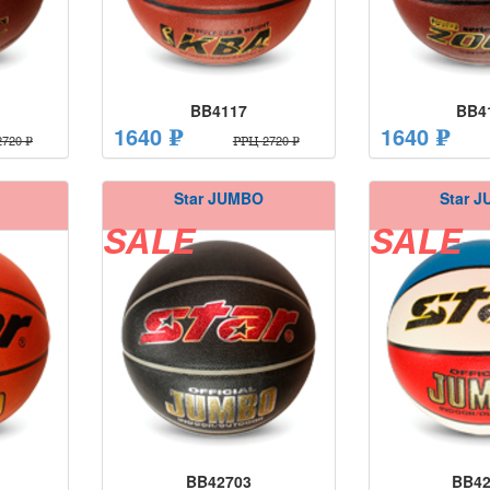
BB4117
BB4
1640 ₽
1640 ₽
720 ₽
РРЦ 2720 ₽
Star JUMBO
Star 
SALE
SALE
BB42703
BB42