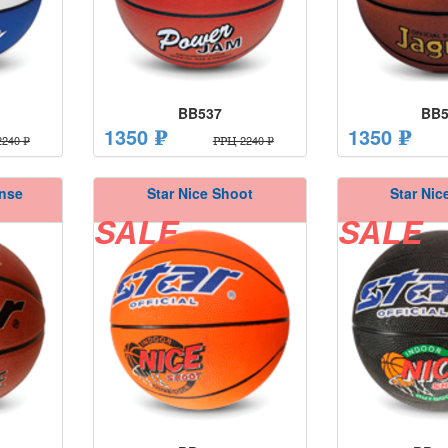
BB537
BB5
1350 ₽
1350 ₽
240 ₽
РРЦ 2240 ₽
nse
Star Nice Shoot
Star Nic
SALE
SALE