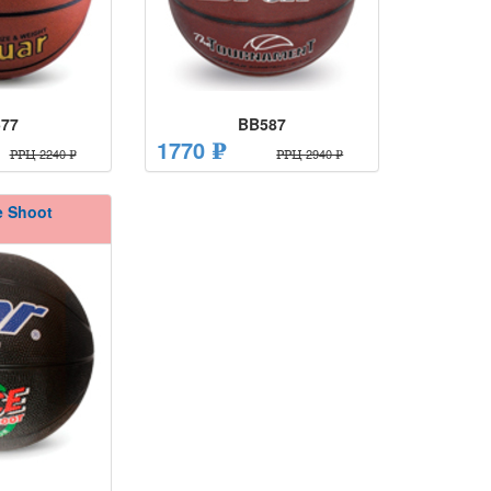
77
BB587
1770 ₽
РРЦ 2240 ₽
РРЦ 2940 ₽
e Shoot