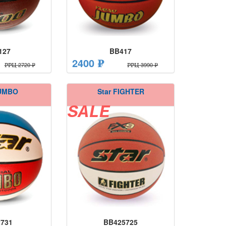
127
BB417
2400 ₽
РРЦ 2720 ₽
РРЦ 3990 ₽
JUMBO
Star FIGHTER
SALE
731
BB425725