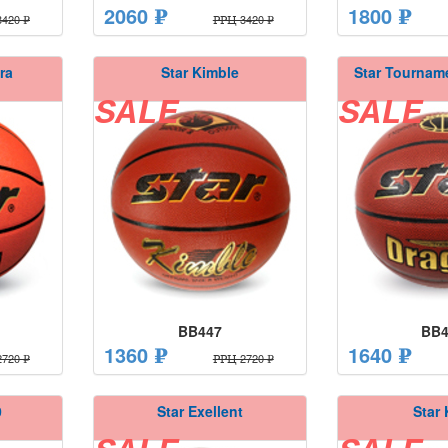
2060 ₽
1800 ₽
420 ₽
РРЦ 3420 ₽
ra
Star Kimble
Star Tourna
SALE
SALE
BB447
BB4
1360 ₽
1640 ₽
720 ₽
РРЦ 2720 ₽
0
Star Exellent
Star