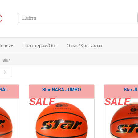
мощь
Партнерам/Опт
О нас/Контакты
star
》
ONAL
Star NABA JUMBO
Star 
SALE
SALE