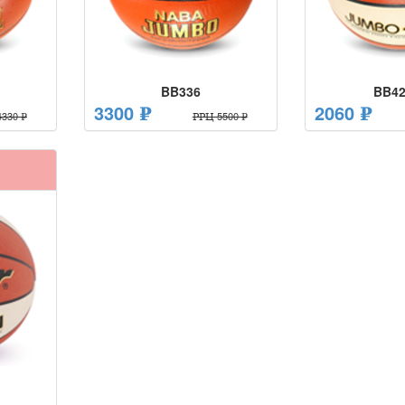
BB336
BB42
3300 ₽
2060 ₽
330 ₽
РРЦ 5500 ₽