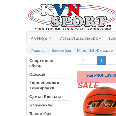
KVNSport
Статьи/Правила Игр
По
Главная
Баскетбол
Мячи №6 Женские
Спортивная
《
〈
1
〉
обувь
Одежда
Star PROFESSI
Горнолыжная
SALE
экипировка
Сумки Рюкзаки
Бадминтон
Баскетбол