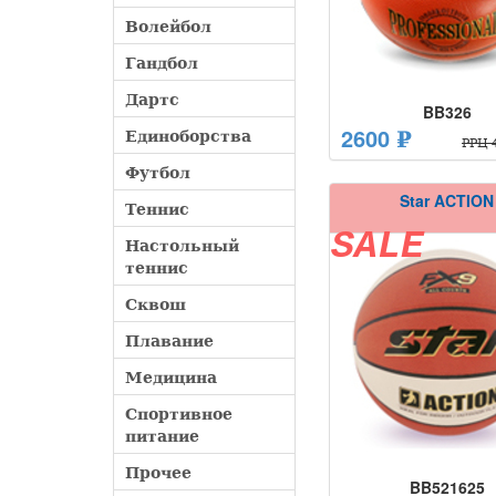
Волейбол
Гандбол
Дартс
BB326
2600 ₽
Единоборства
РРЦ 4
Футбол
Star ACTION
Теннис
SALE
Настольный
теннис
Сквош
Плавание
Медицина
Спортивное
питание
Прочее
BB521625