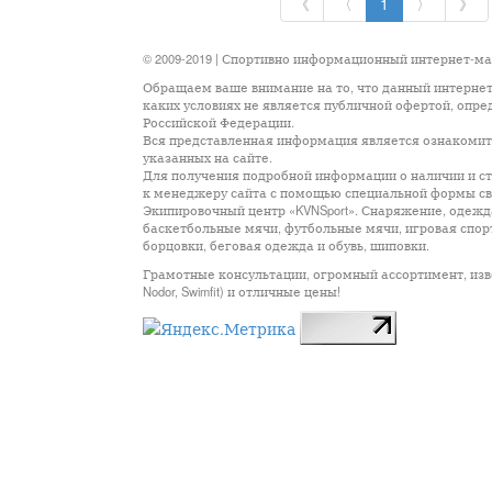
《
〈
1
〉
》
© 2009-2019 | Спортивно информационный интернет-м
Обращаем ваше внимание на то, что данный интернет
каких условиях не является публичной офертой, опр
Российской Федерации.
Вся представленная информация является ознакомите
указанных на сайте.
Для получения подробной информации о наличии и сто
к менеджеру сайта с помощью специальной формы св
Экипировочный центр «KVNSport». Снаряжение, одежда
баскетбольные мячи, футбольные мячи, игровая спор
борцовки, беговая одежда и обувь, шиповки.
Грамотные консультации, огромный ассортимент, известны
Nodor, Swimfit) и отличные цены!