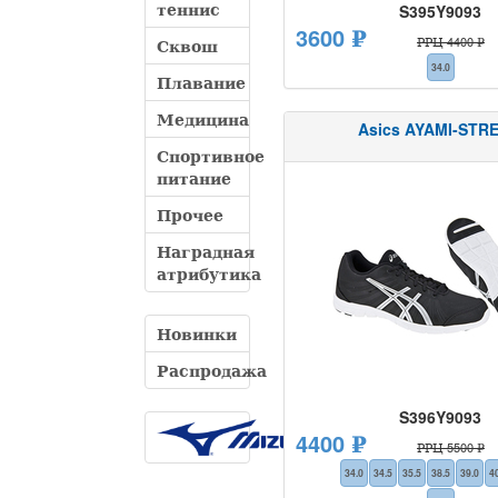
теннис
S395Y9093
3600 ₽
РРЦ 4400 ₽
Сквош
34.0
Плавание
Медицина
Asics AYAMI-STR
Спортивное
питание
Прочее
Наградная
атрибутика
Новинки
Распродажа
S396Y9093
4400 ₽
РРЦ 5500 ₽
34.0
34.5
35.5
38.5
39.0
4