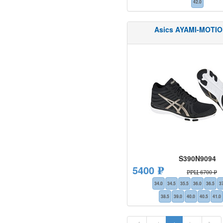
42.0
Asics AYAMI-MOTI
S390N9094
5400 ₽
РРЦ 6700 ₽
34.0
34.5
35.5
36.0
36.5
3
38.5
39.0
40.0
40.5
41.0