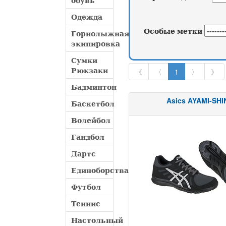
обувь
Одежда
Особые метки
Горнолыжная
экипировка
Сумки
Рюкзаки
《
〈
1
〉
》
Бадминтон
Asics AYAMI-SHI
Баскетбол
Волейбол
Гандбол
Дартс
Единоборства
Футбол
Теннис
Настольный