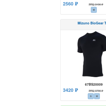
2560 ₽
РРЦ 3190 ₽
M
Mizuno BioGear 
67BS20009
3420 ₽
РРЦ 3790 ₽
S
M