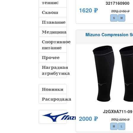
теннис
3217160900
1620 ₽
РРЦ 2150 ₽
Сквош
S
M
Плавание
Медицина
Mizuno Compression S
Спортивное
питание
Прочее
Наградная
атрибутика
Новинки
Распродажа
J2GX9A711-09
2000 ₽
РРЦ 2290 ₽
M
L