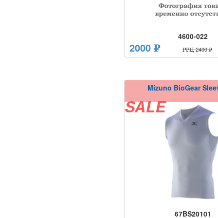
4600-022
2000 ₽
РРЦ 2400 ₽
Mizuno BioGear Slee
SALE
67BS20101