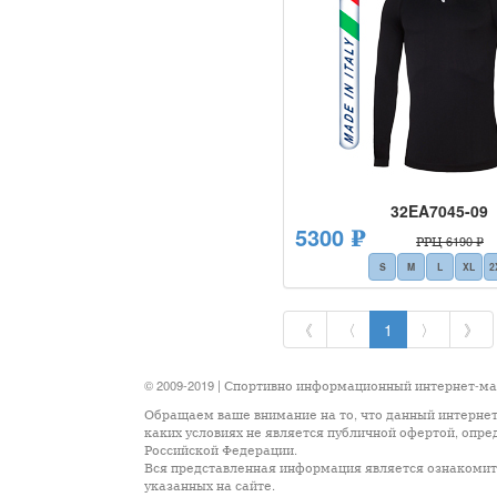
32EA7045-09
5300 ₽
РРЦ 6190 ₽
S
M
L
XL
2
《
〈
1
〉
》
© 2009-2019 | Спортивно информационный интернет-м
Обращаем ваше внимание на то, что данный интернет
каких условиях не является публичной офертой, опр
Российской Федерации.
Вся представленная информация является ознакомите
указанных на сайте.