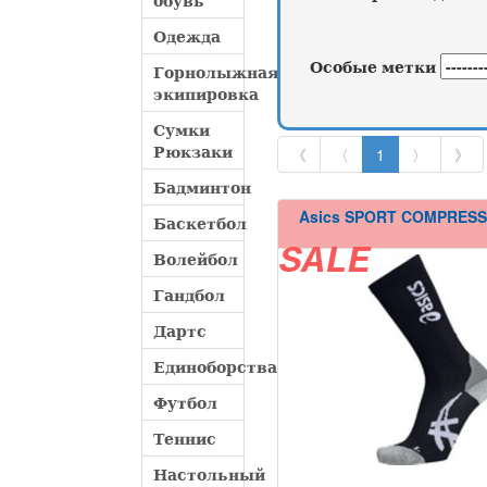
обувь
Одежда
Особые метки
Горнолыжная
экипировка
Сумки
Рюкзаки
《
〈
1
〉
》
Бадминтон
Asics SPORT COMPRES
Баскетбол
SALE
Волейбол
Гандбол
Дартс
Единоборства
Футбол
Теннис
Настольный