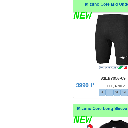
Mizuno Core Mid Und
NEW
32EB7056-09
3990 ₽
РРЦ 4690 ₽
S
L
XL
2XL
Mizuno Core Long Sleeve
NEW