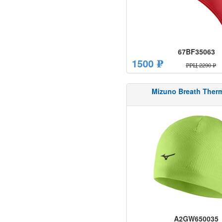
67BF35063
1500 ₽
РРЦ 2290 ₽
Mizuno Breath Ther
A2GW650035