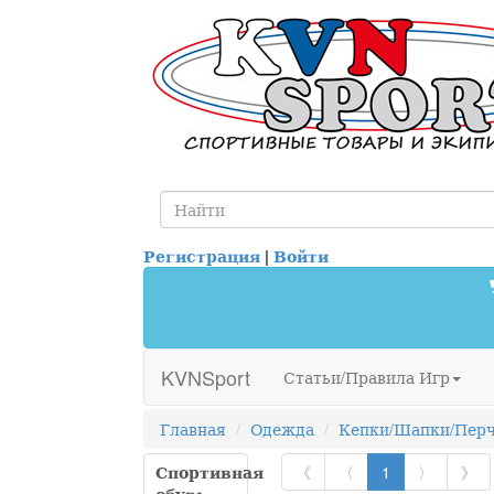
Регистрация
|
Войти
KVNSport
Статьи/Правила Игр
Главная
Одежда
Кепки/Шапки/Пер
Спортивная
《
〈
1
〉
》