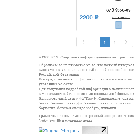
67BK350-09
2200 ₽
РРЦ 2690 ₽
L
《
〈
1
〉
》
© 2009-2019 | Спортивно информационный интернет-м
Обращаем ваше внимание на то, что данный интернет
каких условиях не является публичной офертой, опр
Российской Федерации.
Вся представленная информация является ознакомите
указанных на сайте.
Для получения подробной информации о наличии и сто
к менеджеру сайта с помощью специальной формы св
Экипировочный центр «KVNSport». Снаряжение, одежда
баскетбольные мячи, футбольные мячи, игровая спор
борцовки, беговая одежда и обувь, шиповки.
Грамотные консультации, огромный ассортимент, известны
Nodor, Swimfit) и отличные цены!