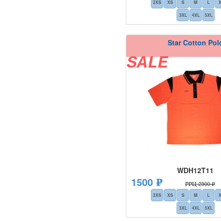
2XS
XS
S
M
L
3XL
4XL
5XL
Star Cotton Pol
SALE
WDH12T11
1500 ₽
РРЦ 2300 ₽
2XS
XS
S
M
L
3XL
4XL
5XL