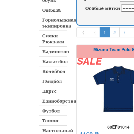
обувь
Особые метки
Одежда
Горнолыжная
экипировка
《
〈
1
2
〉
Сумки
Рюкзаки
Mizuno Team Polo S
Бадминтон
SALE
Баскетбол
Волейбол
Гандбол
Дартс
Единоборства
Футбол
Теннис
60EF81014
Настольный
1160 ₽