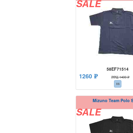
SALE
58EF71514
1260 ₽
РРЦ 1400 ₽
XS
Mizuno Team Polo S
SALE