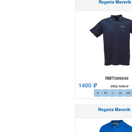
Regatta Maverik 
RMT099540
1400 ₽
РРЦ 1990 ₽
S
M
L
XL
2XL
Regatta Maverik 