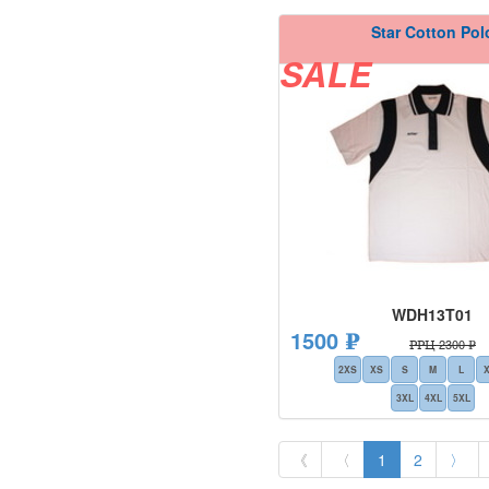
Star Cotton Pol
SALE
WDH13T01
1500 ₽
РРЦ 2300 ₽
2XS
XS
S
M
L
3XL
4XL
5XL
《
〈
1
2
〉