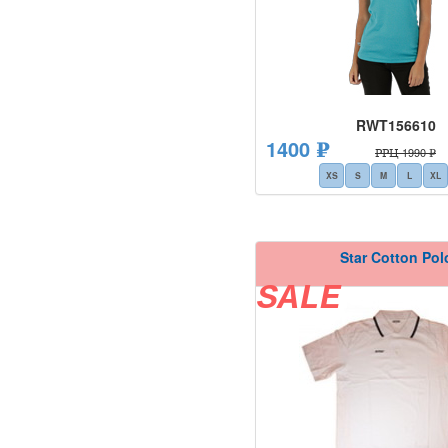
RWT156610
1400 ₽
РРЦ 1990 ₽
XS
S
M
L
XL
Star Cotton Pol
SALE