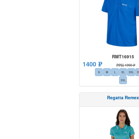
RMT16915
1400 ₽
РРЦ 1990 ₽
S
M
L
XL
2XL
3
5XL
Regatta Remex