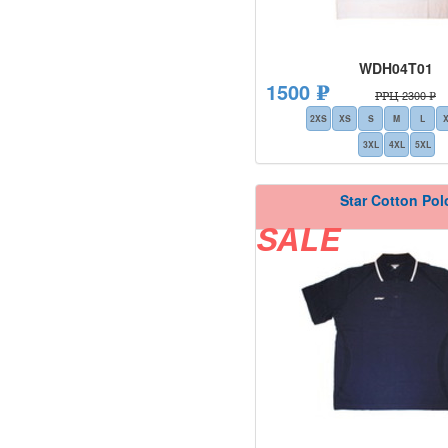
WDH04T01
1500 ₽
РРЦ 2300 ₽
2XS
XS
S
M
L
3XL
4XL
5XL
Star Cotton Pol
SALE