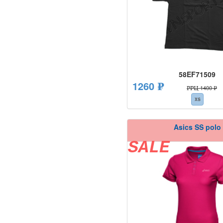
58EF71509
1260 ₽
РРЦ 1400 ₽
XS
Asics SS polo
SALE