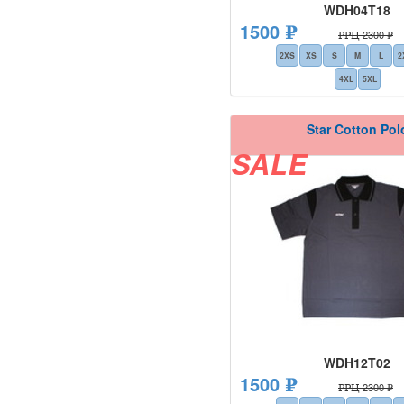
WDH04T18
1500 ₽
РРЦ 2300 ₽
2XS
XS
S
M
L
2
4XL
5XL
Star Cotton Pol
SALE
WDH12T02
1500 ₽
РРЦ 2300 ₽