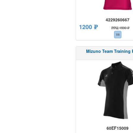
4229260667
1200 ₽
РРЦ 1590 ₽
XS
Mizuno Team Training 
60EF15009