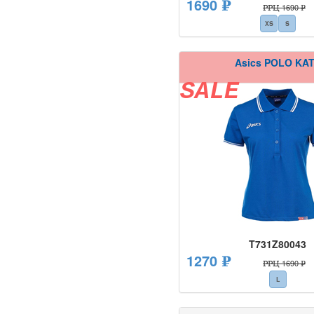
1690 ₽
РРЦ 1690 ₽
XS
S
Asics POLO KA
SALE
T731Z80043
1270 ₽
РРЦ 1690 ₽
L