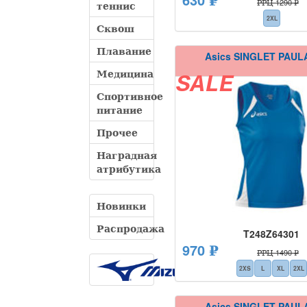
РРЦ 1290 ₽
теннис
2XL
Сквош
Плавание
Asics SINGLET PAUL
Медицина
SALE
Спортивное
питание
Прочее
Наградная
атрибутика
Новинки
Распродажа
T248Z64301
970 ₽
РРЦ 1490 ₽
2XS
L
XL
2XL
Asics SINGLET PAUL