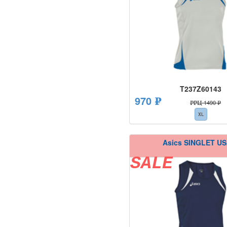
T237Z60143
970 ₽
РРЦ 1490 ₽
XL
Asics SINGLET US
SALE