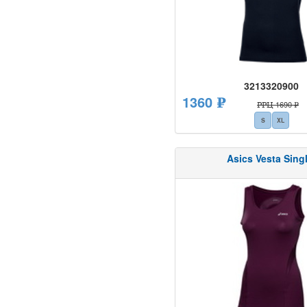
3213320900
1360 ₽
РРЦ 1690 ₽
S
XL
Asics Vesta Singl