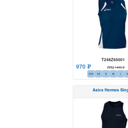
T248Z65001
970 ₽
РРЦ 1490 ₽
2XS
XS
S
M
L
Asics Hermes Sing