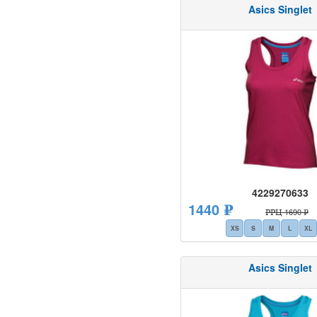
Asics Singlet
4229270633
1440 ₽
РРЦ 1690 ₽
XS
S
M
L
XL
Asics Singlet