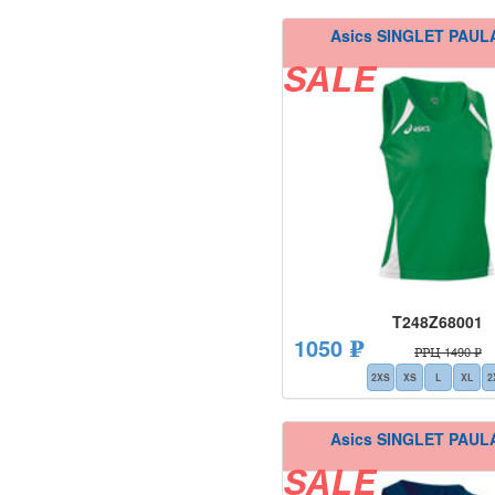
Asics SINGLET PAUL
SALE
T248Z68001
1050 ₽
РРЦ 1490 ₽
2XS
XS
L
XL
2
Asics SINGLET PAUL
SALE