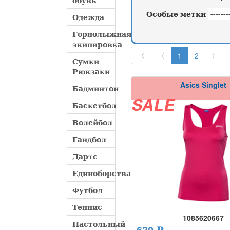
обувь
Особые метки
Одежда
Горнолыжная
экипировка
《
〈
1
2
〉
Сумки
Рюкзаки
Asics Singlet
Бадминтон
SALE
Баскетбол
Волейбол
Гандбол
Дартс
Единоборства
Футбол
Теннис
1085620667
Настольный
630 ₽