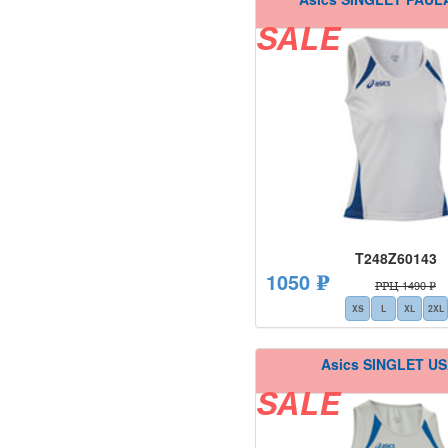
SALE
T248Z60143
1050 ₽
РРЦ 1490 ₽
XS
L
XL
2XL
Asics SINGLET US
SALE