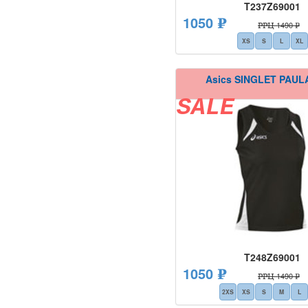
T237Z69001
1050 ₽
РРЦ 1490 ₽
XS
S
L
XL
Asics SINGLET PAUL
SALE
T248Z69001
1050 ₽
РРЦ 1490 ₽
2XS
XS
S
M
L