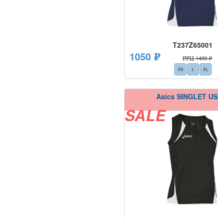
T237Z65001
1050 ₽
РРЦ 1490 ₽
XS
L
XL
Asics SINGLET US
SALE