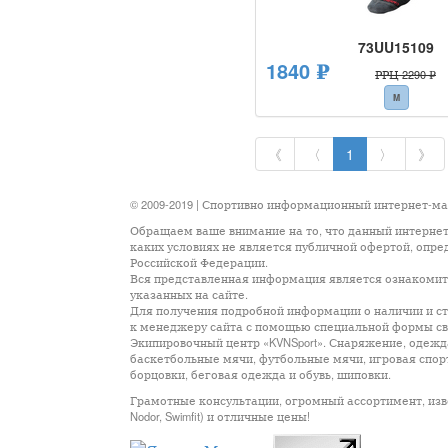
73UU15109
1840 ₽
РРЦ 2290 ₽
M
《
〈
1
〉
》
© 2009-2019 | Спортивно информационный интернет-м
Обращаем ваше внимание на то, что данный интернет
каких условиях не является публичной офертой, опр
Российской Федерации.
Вся представленная информация является ознакомите
указанных на сайте.
Для получения подробной информации о наличии и сто
к менеджеру сайта с помощью специальной формы св
Экипировочный центр «KVNSport». Снаряжение, одежда
баскетбольные мячи, футбольные мячи, игровая спор
борцовки, беговая одежда и обувь, шиповки.
Грамотные консультации, огромный ассортимент, известны
Nodor, Swimfit) и отличные цены!