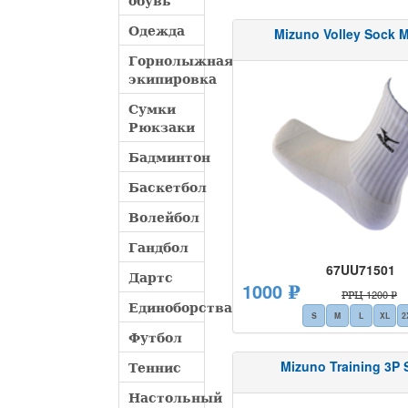
обувь
Одежда
Mizuno Volley Sock 
Горнолыжная
экипировка
Сумки
Рюкзаки
Бадминтон
Баскетбол
Волейбол
Гандбол
67UU71501
Дартс
1000 ₽
РРЦ 1200 ₽
Единоборства
S
M
L
XL
2
Футбол
Mizuno Training 3P 
Теннис
Настольный