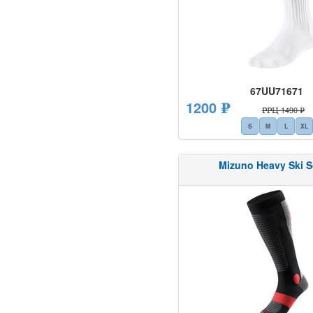
67UU71671
1200 ₽
РРЦ 1490 ₽
S
M
L
XL
Mizuno Heavy Ski 