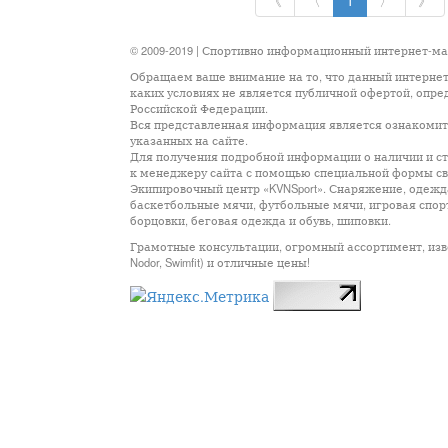
《
〈
1
〉
》
© 2009-2019 | Спортивно информационный интернет-м
Обращаем ваше внимание на то, что данный интернет
каких условиях не является публичной офертой, опр
Российской Федерации.
Вся представленная информация является ознакомите
указанных на сайте.
Для получения подробной информации о наличии и сто
к менеджеру сайта с помощью специальной формы св
Экипировочный центр «KVNSport». Снаряжение, одежда
баскетбольные мячи, футбольные мячи, игровая спор
борцовки, беговая одежда и обувь, шиповки.
Грамотные консультации, огромный ассортимент, известны
Nodor, Swimfit) и отличные цены!