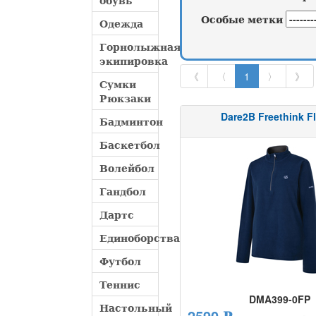
обувь
Особые метки
Одежда
Горнолыжная
экипировка
《
〈
1
〉
》
Сумки
Рюкзаки
Dare2B Freethink F
Бадминтон
Баскетбол
Волейбол
Гандбол
Дартс
Единоборства
Футбол
Теннис
DMA399-0FP
Настольный
2590 ₽