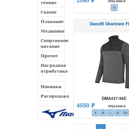
РРЦ 3690 ₽
теннис
S
Сквош
Плавание
Dare2B Obstinate F
Медицина
Спортивное
питание
Прочее
Наградная
атрибутика
Новинки
Распродажа
DMA437-96E
4550 ₽
РРЦ 6490 ₽
S
M
L
XL
2XL