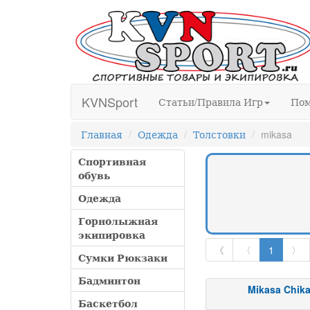
KVNSport
Статьи/Правила Игр
По
Главная
Одежда
Толстовки
mikasa
Спортивная
обувь
Одежда
Горнолыжная
экипировка
《
〈
1
〉
Сумки Рюкзаки
Бадминтон
Mikasa Chik
Баскетбол