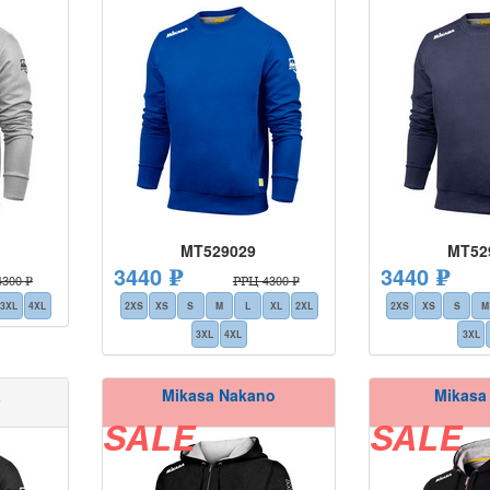
MT529029
MT52
3440 ₽
3440 ₽
300 ₽
РРЦ 4300 ₽
3XL
4XL
2XS
XS
S
M
L
XL
2XL
2XS
XS
S
M
3XL
4XL
3XL
a
Mikasa Nakano
Mikasa 
SALE
SALE