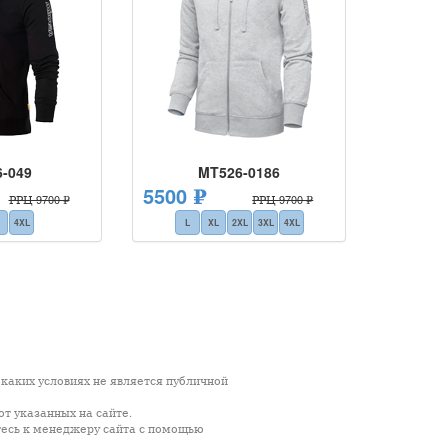
-049
MT526-0186
5500 ₽
РРЦ 9700 ₽
РРЦ 9700 ₽
4XL
L
XL
2XL
3XL
4XL
каких условиях не является публичной
т указанных на сайте.
тесь к менеджеру сайта с помощью