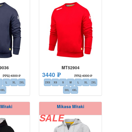
9036
MT52904
3440 ₽
РРЦ 4300 ₽
РРЦ 4300 ₽
L
XL
2XL
2XS
XS
S
M
L
XL
2XL
4XL
3XL
4XL
Mitaki
Mikasa Mitaki
SALE