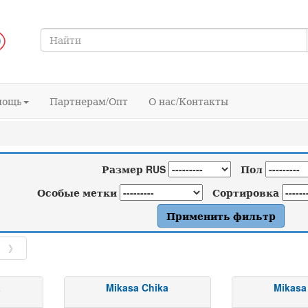
мощь
Партнерам/Опт
О нас/Контакты
Размер RUS
Пол
Особые метки
Сортировка
》
a
Mikasa Chika
Mikasa