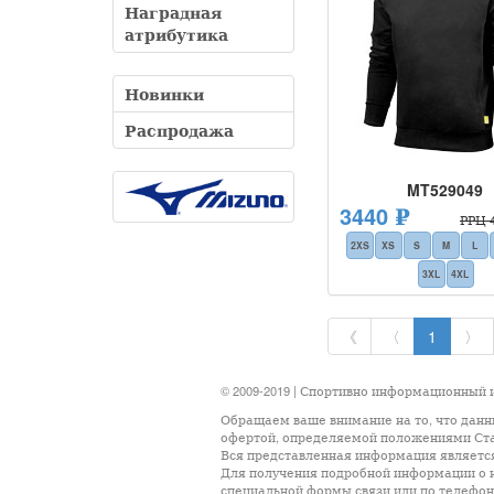
Наградная
атрибутика
Новинки
Распродажа
MT529049
3440 ₽
РРЦ 4
2XS
XS
S
M
L
3XL
4XL
《
〈
1
〉
© 2009-2019 | Спортивно информационный
Обращаем ваше внимание на то, что данн
офертой, определяемой положениями Стат
Вся представленная информация является 
Для получения подробной информации о н
специальной формы связи или по телефон