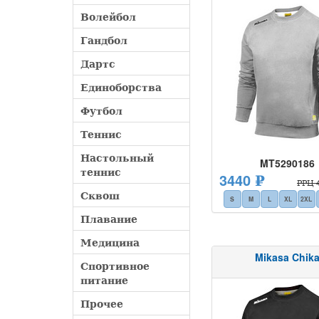
Волейбол
Гандбол
Дартс
Единоборства
Футбол
Теннис
Настольный
MT5290186
теннис
3440 ₽
РРЦ 4
Сквош
S
M
L
XL
2XL
Плавание
Медицина
Mikasa Chik
Спортивное
питание
Прочее