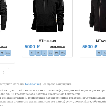
MT626-049
MT526
5000 ₽
5500 ₽
300 ₽
РРЦ 8700 ₽
XL
2XL
S
M
L
XL
2XL
4XL
M
L
》
 интернет-магазин
KVNSport.ru
| Все права защищены.
ый интернет-сайт носит исключительно информационный характер и ни при 
ьи 437 (2) Гражданского кодекса Российской Федерации.
ознакомительной, технические характеристики товаров могут отличаться о
аличии и стоимости указанных товаров и (или) услуг, пожалуйста, обращай
ан.