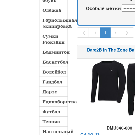
обувь
Особые метки
Одежда
Горнолыжная
экипировка
《
〈
1
〉
》
Сумки
Рюкзаки
Dare2B In The Zone Ba
Бадминтон
Баскетбол
Волейбол
Гандбол
Дартс
Единоборства
Футбол
Теннис
DMU340-800
Настольный
5440 ₽