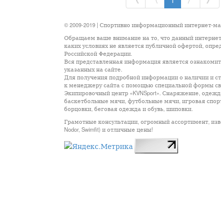
《
〈
1
〉
》
© 2009-2019 | Спортивно информационный интернет-м
Обращаем ваше внимание на то, что данный интернет
каких условиях не является публичной офертой, опр
Российской Федерации.
Вся представленная информация является ознакомите
указанных на сайте.
Для получения подробной информации о наличии и сто
к менеджеру сайта с помощью специальной формы св
Экипировочный центр «KVNSport». Снаряжение, одежда
баскетбольные мячи, футбольные мячи, игровая спор
борцовки, беговая одежда и обувь, шиповки.
Грамотные консультации, огромный ассортимент, известны
Nodor, Swimfit) и отличные цены!