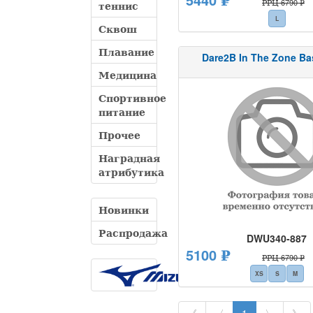
РРЦ 6790 ₽
теннис
L
Сквош
Плавание
Dare2B In The Zone Ba
Медицина
Спортивное
питание
Прочее
Наградная
атрибутика
Новинки
Распродажа
DWU340-887
5100 ₽
РРЦ 6790 ₽
XS
S
M