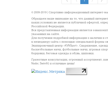
《
〈
1
〉
》
© 2009-2019 | Спортивно информационный интернет-м
Обращаем ваше внимание на то, что данный интернет
каких условиях не является публичной офертой, опр
Российской Федерации.
Вся представленная информация является ознакомите
указанных на сайте.
Для получения подробной информации о наличии и сто
к менеджеру сайта с помощью специальной формы св
Экипировочный центр «KVNSport». Снаряжение, одежда
баскетбольные мячи, футбольные мячи, игровая спор
борцовки, беговая одежда и обувь, шиповки.
Грамотные консультации, огромный ассортимент, известны
Nodor, Swimfit) и отличные цены!