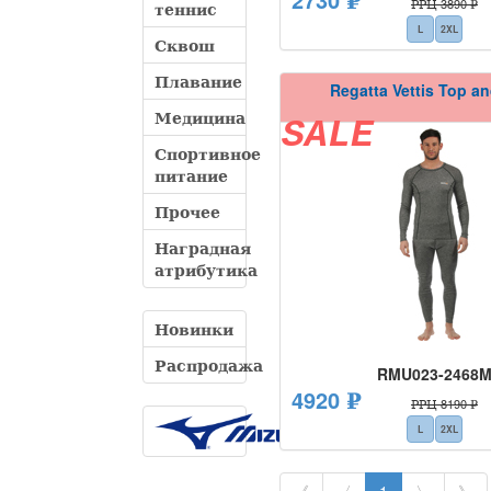
РРЦ 3890 ₽
теннис
L
2XL
Сквош
Плавание
Regatta Vettis Top a
Медицина
SALE
Спортивное
питание
Прочее
Наградная
атрибутика
Новинки
Распродажа
RMU023-2468
4920 ₽
РРЦ 8190 ₽
L
2XL