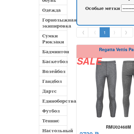
обувь
Особые метки
Одежда
Горнолыжная
экипировка
《
〈
1
〉
》
Сумки
Рюкзаки
Regatta Vettis Pa
Бадминтон
SALE
Баскетбол
Волейбол
Гандбол
Дартс
Единоборства
Футбол
Теннис
RMU02468M
Настольный
2730 ₽