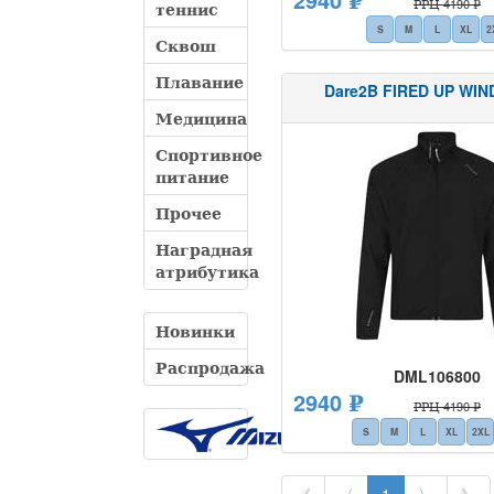
РРЦ 4190 ₽
теннис
S
M
L
XL
2
Сквош
Плавание
Dare2B FIRED UP WI
Медицина
Спортивное
питание
Прочее
Наградная
атрибутика
Новинки
Распродажа
DML106800
2940 ₽
РРЦ 4190 ₽
S
M
L
XL
2XL