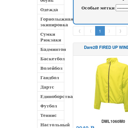
обувь
Особые метки
Одежда
Горнолыжная
экипировка
《
〈
1
〉
》
Сумки
Рюкзаки
Dare2B FIRED UP WI
Бадминтон
Баскетбол
Волейбол
Гандбол
Дартс
Единоборства
Футбол
Теннис
DML1060M0
Настольный
2940 ₽