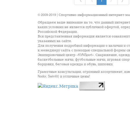
《
〈
1
〉
》
© 2009-2019 | Спортивно информационный интернет-м
Обращаем ваше внимание на то, что данный интернет
каких условиях не является публичной офертой, опр
Российской Федерации.
Вся представленная информация является ознакомите
указанных на сайте.
Для получения подробной информации о наличии и сто
к менеджеру сайта с помощью специальной формы св
Экипировочный центр «KVNSport». Снаряжение, одежда
баскетбольные мячи, футбольные мячи, игровая спор
борцовки, беговая одежда и обувь, шиповки.
Грамотные консультации, огромный ассортимент, известны
Nodor, Swimfit) и отличные цены!