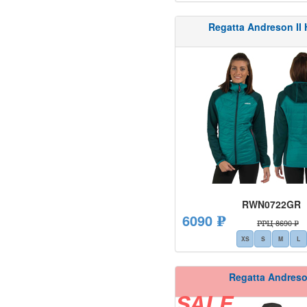
Regatta Andreson II 
RWN0722GR
6090 ₽
РРЦ 8690 ₽
XS
S
M
L
Regatta Andres
SALE