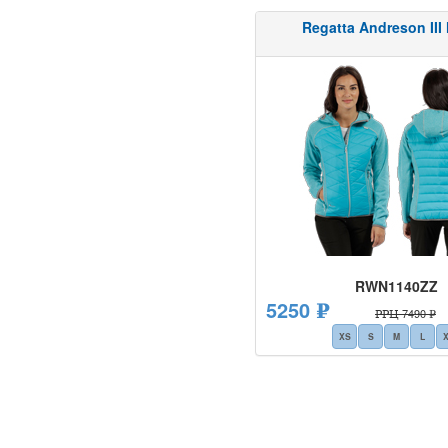
Regatta Andreson III
RWN1140ZZ
5250 ₽
РРЦ 7490 ₽
XS
S
M
L