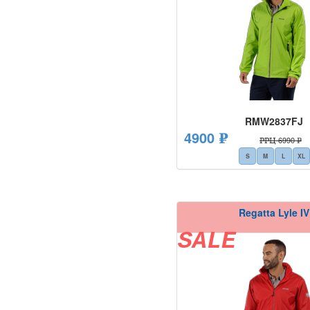
RMW2837FJ
4900 ₽
РРЦ 6990 ₽
S
M
L
XL
Regatta Lyle IV
SALE