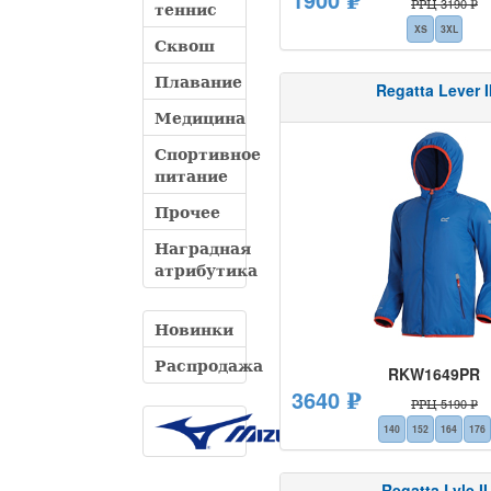
РРЦ 3190 ₽
теннис
XS
3XL
Сквош
Плавание
Regatta Lever I
Медицина
Спортивное
питание
Прочее
Наградная
атрибутика
Новинки
Распродажа
RKW1649PR
3640 ₽
РРЦ 5190 ₽
140
152
164
176
Regatta Lyle II