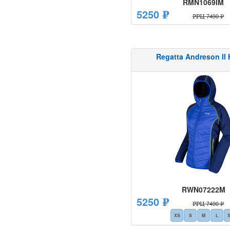
RMN1069IM
5250 ₽
РРЦ 7490 ₽
Regatta Andreson II 
RWN07222M
5250 ₽
РРЦ 7490 ₽
XS
S
M
L