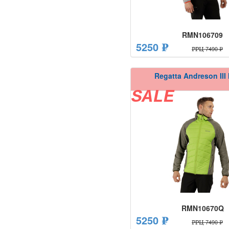
RMN106709
5250 ₽
РРЦ 7490 ₽
Regatta Andreson III
SALE
RMN10670Q
5250 ₽
РРЦ 7490 ₽