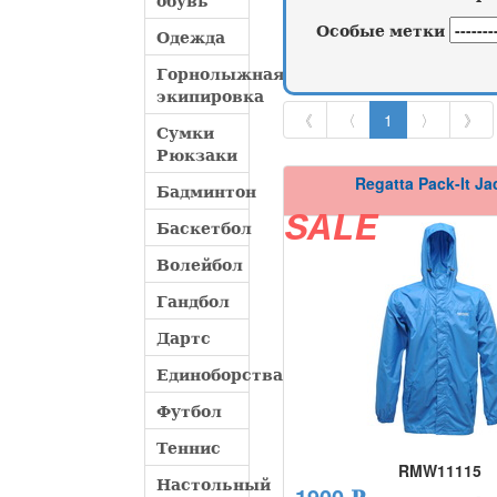
обувь
Особые метки
Одежда
Горнолыжная
экипировка
《
〈
1
〉
》
Сумки
Рюкзаки
Regatta Pack-It Ja
Бадминтон
SALE
Баскетбол
Волейбол
Гандбол
Дартс
Единоборства
Футбол
Теннис
RMW11115
Настольный
1900 ₽