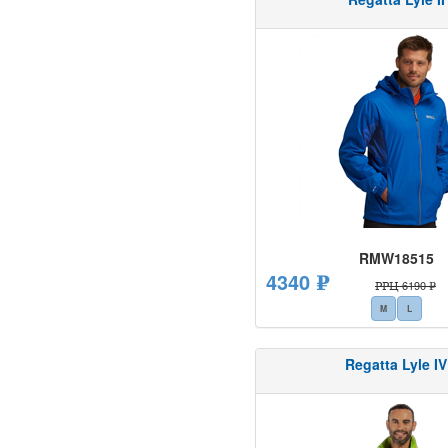
RMW18515
4340 ₽
РРЦ 6190 ₽
M
L
Regatta Lyle IV