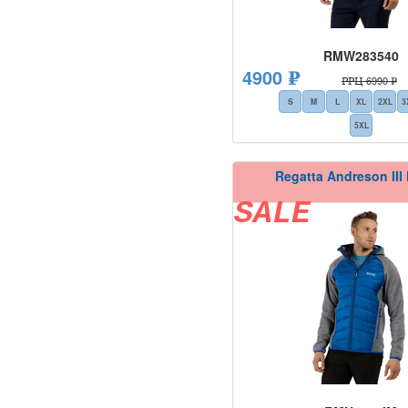
RMW283540
4900 ₽
РРЦ 6990 ₽
S
M
L
XL
2XL
3
5XL
Regatta Andreson III
SALE