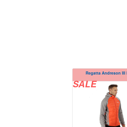
Regatta Andreson III
SALE