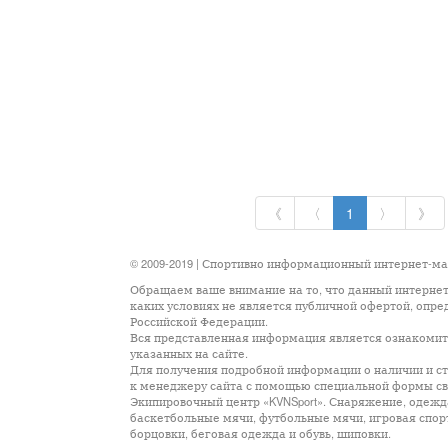
《
〈
1
〉
》
© 2009-2019 | Спортивно информационный интернет-м
Обращаем ваше внимание на то, что данный интернет
каких условиях не является публичной офертой, опр
Российской Федерации.
Вся представленная информация является ознакомите
указанных на сайте.
Для получения подробной информации о наличии и сто
к менеджеру сайта с помощью специальной формы св
Экипировочный центр «KVNSport». Снаряжение, одежда
баскетбольные мячи, футбольные мячи, игровая спор
борцовки, беговая одежда и обувь, шиповки.