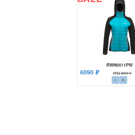
RWN0511PW
6090 ₽
РРЦ 8690 ₽
L
XL