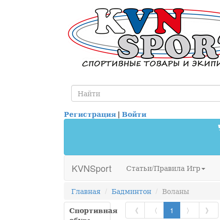
Регистрация
|
Войти
KVNSport
Статьи/Правила Игр
Главная
Бадминтон
Воланы
Спортивная
《
〈
1
〉
》