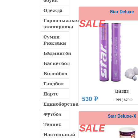
обувь
Одежда
Star Deluxe
Горнолыжная
SALE
экипировка
Сумки
Рюкзаки
Бадминтон
Баскетбол
Волейбол
Гандбол
DB202
Дартс
530 ₽
РРЦ 870 ₽
Единоборства
Футбол
Star Deluxe-X
Теннис
SALE
Настольный