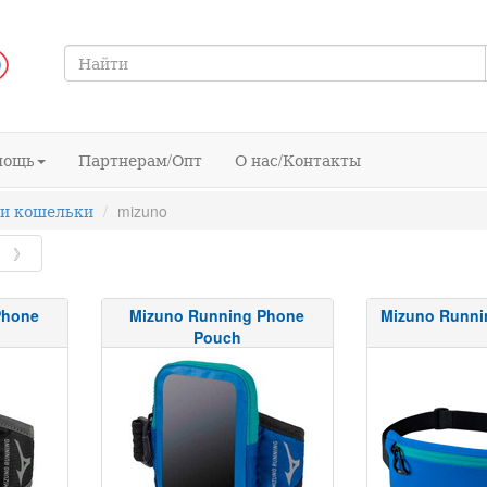
мощь
Партнерам/Опт
О нас/Контакты
 и кошельки
mizuno
》
Phone
Mizuno Running Phone
Mizuno Runni
Pouch