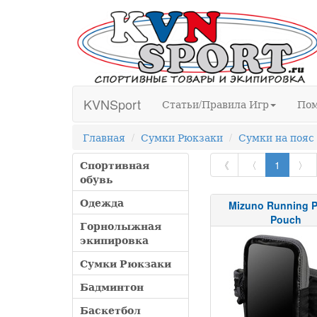
KVNSport
Статьи/Правила Игр
По
Главная
Сумки Рюкзаки
Сумки на пояс
Спортивная
《
〈
1
〉
обувь
Одежда
Mizuno Running 
Pouch
Горнолыжная
экипировка
Сумки Рюкзаки
Бадминтон
Баскетбол