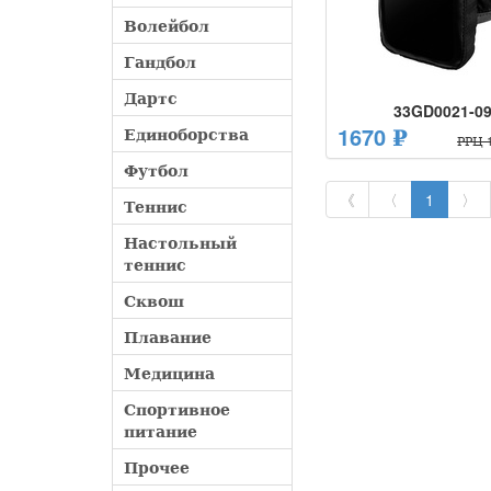
Волейбол
Гандбол
Дартс
33GD0021-0
1670 ₽
Единоборства
РРЦ 1
Футбол
《
〈
1
〉
Теннис
Настольный
теннис
Сквош
Плавание
Медицина
Спортивное
питание
Прочее