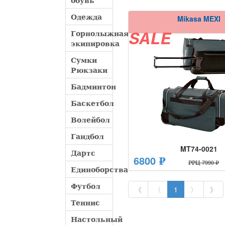
обувь
Одежда
Mikasa MEXI
Горнолыжная
SALE
экипировка
Сумки
Рюкзаки
Бадминтон
Баскетбол
Волейбол
Гандбол
MT74-0021
Дартс
6800 ₽
РРЦ 7990 ₽
Единоборства
Футбол
《
〈
1
〉
》
Теннис
Настольный