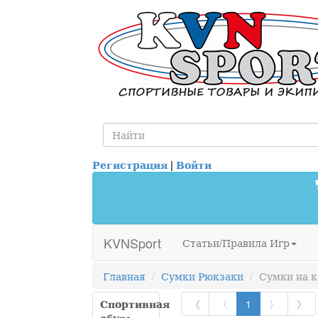
Регистрация
|
Войти
KVNSport
Статьи/Правила Игр
Главная
Сумки Рюкзаки
Сумки на к
Спортивная
《
〈
1
〉
》