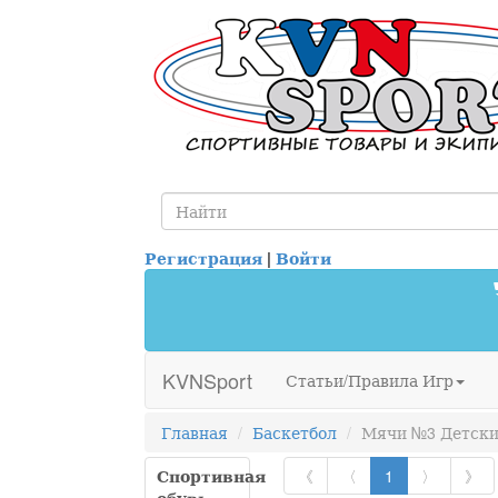
Регистрация
|
Войти
KVNSport
Статьи/Правила Игр
Главная
Баскетбол
Мячи №3 Детск
Спортивная
《
〈
1
〉
》