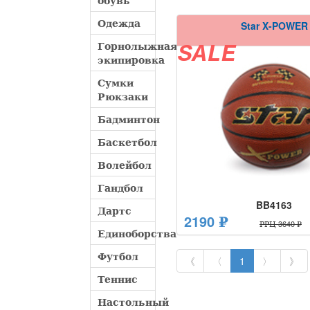
обувь
Одежда
Star X-POWER
Горнолыжная
SALE
экипировка
Сумки
Рюкзаки
Бадминтон
Баскетбол
Волейбол
Гандбол
BB4163
Дартс
2190 ₽
РРЦ 3640 ₽
Единоборства
Футбол
《
〈
1
〉
》
Теннис
Настольный