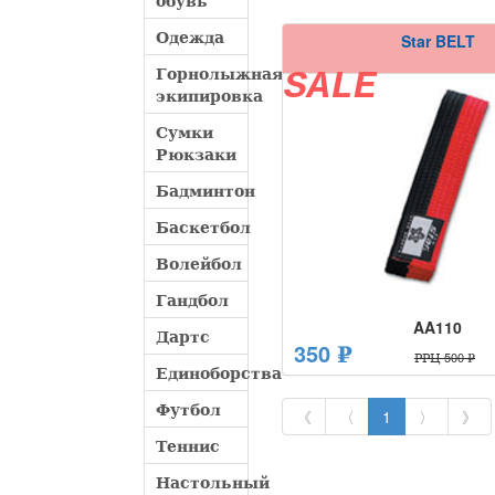
обувь
Одежда
Star BELT
Горнолыжная
SALE
экипировка
Сумки
Рюкзаки
Бадминтон
Баскетбол
Волейбол
Гандбол
AA110
Дартс
350 ₽
РРЦ 500 ₽
Единоборства
Футбол
《
〈
1
〉
》
Теннис
Настольный