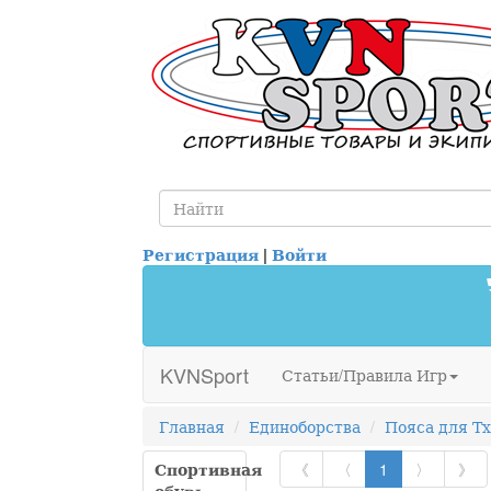
Регистрация
|
Войти
KVNSport
Статьи/Правила Игр
Главная
Единоборства
Пояса для Т
Спортивная
《
〈
1
〉
》