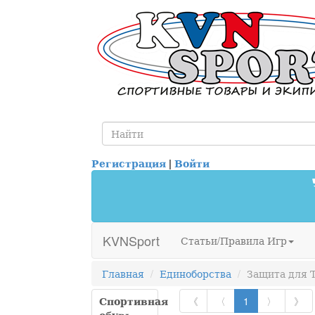
Регистрация
|
Войти
KVNSport
Статьи/Правила Игр
Главная
Единоборства
Защита для 
Спортивная
《
〈
1
〉
》