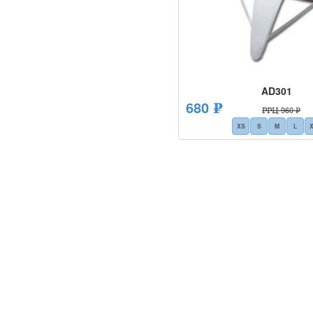
AD301
680 ₽
РРЦ 960 ₽
XS
S
M
L