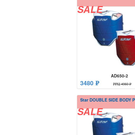
SALE
AD650-2
3480 ₽
РРЦ 4960 ₽
Star DOUBLE SIDE BODY
SALE