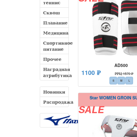
теннис
Сквош
Плавание
Медицина
Спортивное
питание
Прочее
AD500
Наградная
1100 ₽
РРЦ 1570 ₽
атрибутика
S
M
L
Новинки
Star WOMEN GROIN S
Распродажа
SALE