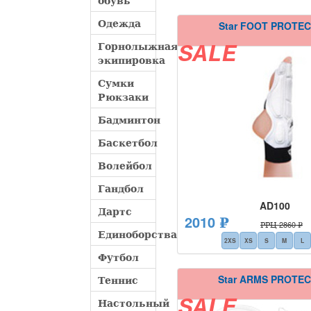
обувь
Одежда
Star FOOT PROTE
Горнолыжная
SALE
экипировка
Сумки
Рюкзаки
Бадминтон
Баскетбол
Волейбол
Гандбол
AD100
Дартс
2010 ₽
РРЦ 2860 ₽
Единоборства
2XS
XS
S
M
L
Футбол
Star ARMS PROTE
Теннис
SALE
Настольный