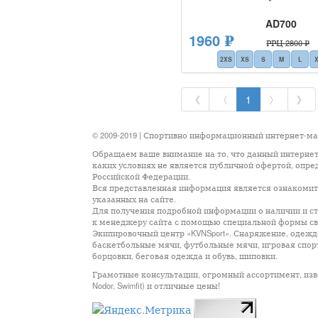
AD700
1960 ₽
РРЦ 2800 ₽
2XS
XS
S
M
L
《
〈
1
〉
》
© 2009-2019 | Спортивно информационный интернет-м
Обращаем ваше внимание на то, что данный интернет
каких условиях не является публичной офертой, опр
Российской Федерации.
Вся представленная информация является ознакомите
указанных на сайте.
Для получения подробной информации о наличии и сто
к менеджеру сайта с помощью специальной формы св
Экипировочный центр «KVNSport». Снаряжение, одежда
баскетбольные мячи, футбольные мячи, игровая спор
борцовки, беговая одежда и обувь, шиповки.
Грамотные консультации, огромный ассортимент, известны
Nodor, Swimfit) и отличные цены!