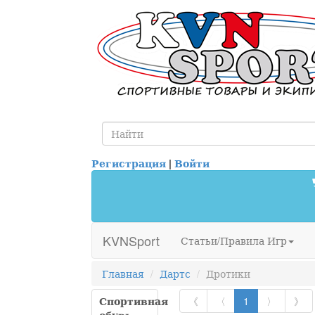
Регистрация
|
Войти
KVNSport
Статьи/Правила Игр
Главная
Дартс
Дротики
Спортивная
《
〈
1
〉
》