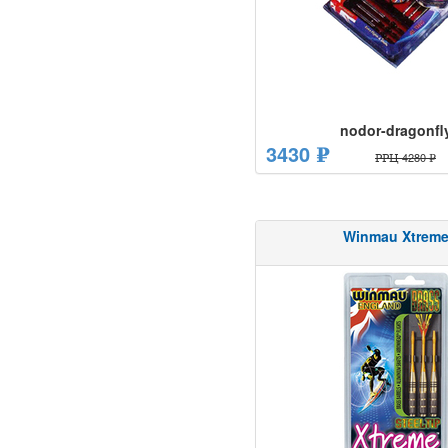
nodor-dragonfl
3430 ₽
РРЦ 4280 ₽
Winmau Xtrem