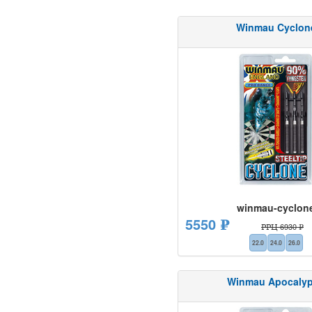
Winmau Cyclon
winmau-cyclon
5550 ₽
РРЦ 6930 ₽
22.0
24.0
26.0
Winmau Apocaly