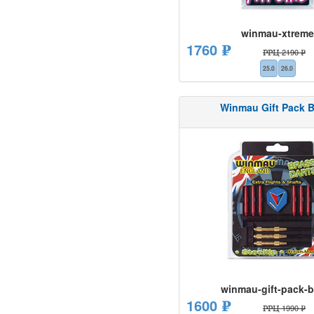
winmau-xtrem
1760 ₽
РРЦ 2190 ₽
25.0
26.0
Winmau Gift Pack 
winmau-gift-pack-b
1600 ₽
РРЦ 1990 ₽