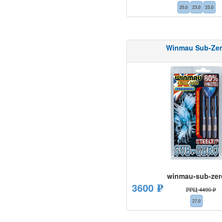
20.0
23.0
25.0
Winmau Sub-Ze
winmau-sub-zer
3600 ₽
РРЦ 4490 ₽
27.0