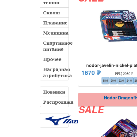
теннис
Сквош
Плавание
Медицина
Спортивное
питание
Прочее
nodor-javelin-nickel-pl
Наградная
1670 ₽
РРЦ 2080 ₽
атрибутика
18.0
20.0
22.0
24.0
2
Новинки
Nodor Dragonfl
Распродажа
SALE