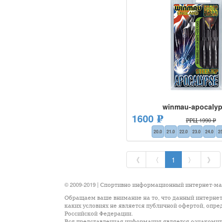
winmau-apocaly
1600 ₽
РРЦ 1990 ₽
20.0
21.0
22.0
23.0
24.0
2
《
〈
1
〉
》
© 2009-2019 | Спортивно информационный интернет-м
Обращаем ваше внимание на то, что данный интернет
каких условиях не является публичной офертой, опр
Российской Федерации.
Вся представленная информация является ознакомите