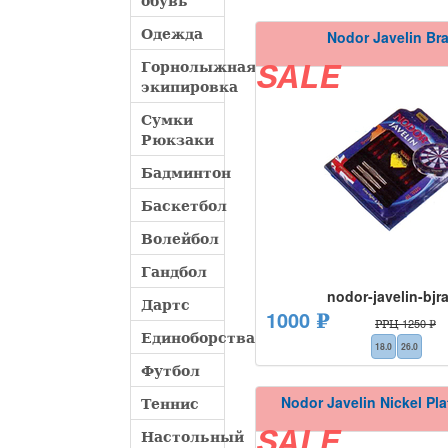
обувь
Одежда
Nodor Javelin Br
Горнолыжная
SALE
экипировка
Сумки
Рюкзаки
Бадминтон
Баскетбол
Волейбол
Гандбол
nodor-javelin-bjr
Дартс
1000 ₽
РРЦ 1250 ₽
Единоборства
18.0
26.0
Футбол
Nodor Javelin Nickel Pl
Теннис
SALE
Настольный