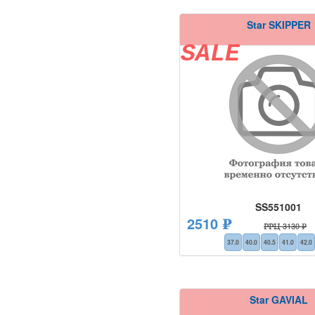
Star SKIPPER
SALE
SS551001
2510 ₽
РРЦ 3130 ₽
37.0
40.0
40.5
41.0
42.0
Star GAVIAL