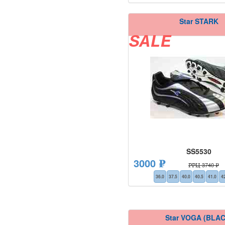
Star STARK
SALE
SS5530
3000 ₽
РРЦ 3740 ₽
36.0
37.5
40.0
40.5
41.0
4
Star VOGA (BLAC