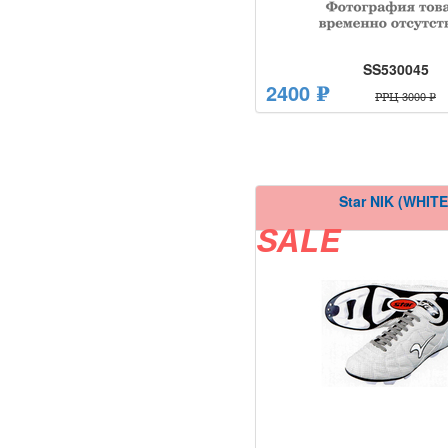
SS530045
2400 ₽
РРЦ 3000 ₽
Star NIK (WHITE
SALE