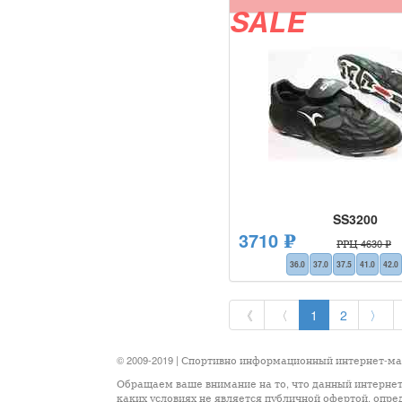
SALE
SS3200
3710 ₽
РРЦ 4630 ₽
36.0
37.0
37.5
41.0
42.0
《
〈
1
2
〉
© 2009-2019 | Спортивно информационный интернет-м
Обращаем ваше внимание на то, что данный интернет
каких условиях не является публичной офертой, опр