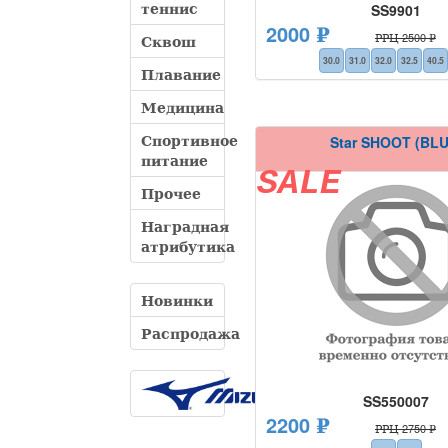
теннис
SS9901
2000 ₽
РРЦ 2500 ₽
Сквош
30.0
31.0
32.0
32.5
40.5
Плавание
Медицина
Спортивное
Star SHOOT (BLU
питание
SALE
Прочее
Наградная
атрибутика
Новинки
Распродажа
SS550007
2200 ₽
РРЦ 2750 ₽