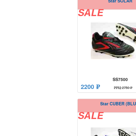
Star SOLAR
SALE
SS7500
2200 ₽
РРЦ 2750 ₽
Star CUBER (BLU
SALE