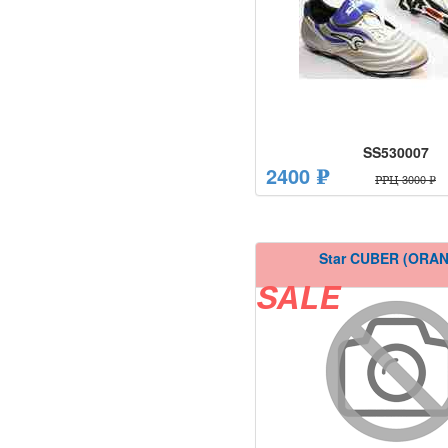
SS530007
2400 ₽
РРЦ 3000 ₽
Star CUBER (ORA
SALE