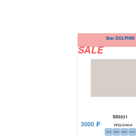
Star DOLPHIN
SALE
SS5521
3000 ₽
РРЦ 3740 ₽
37.0
40.0
40.5
41.0