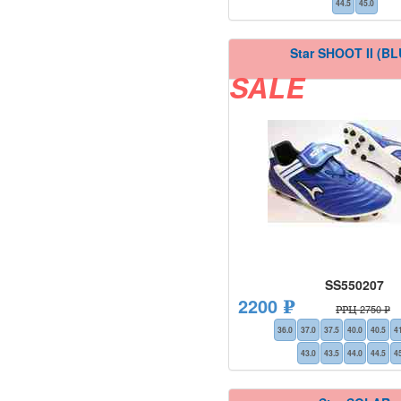
44.5
45.0
Star SHOOT II (BL
SALE
SS550207
2200 ₽
РРЦ 2750 ₽
36.0
37.0
37.5
40.0
40.5
4
43.0
43.5
44.0
44.5
4