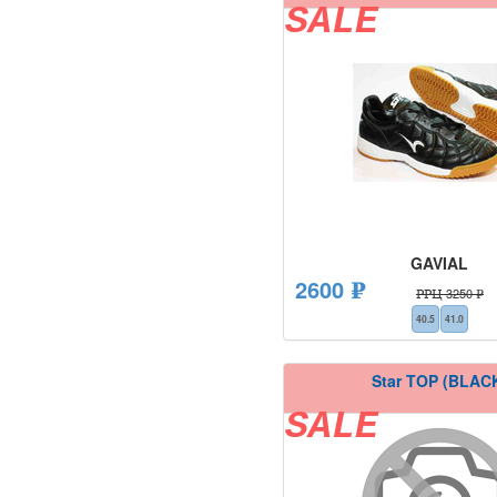
SALE
GAVIAL
2600 ₽
РРЦ 3250 ₽
40.5
41.0
Star TOP (BLAC
SALE