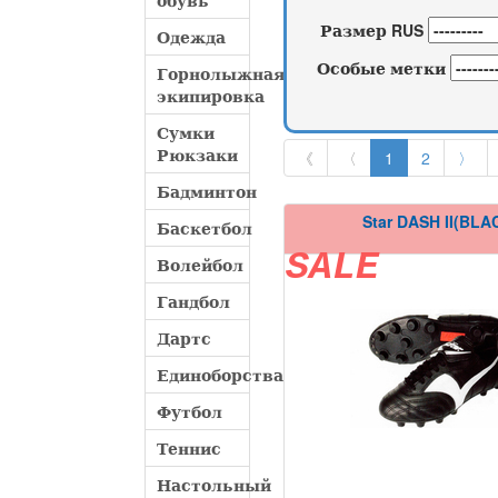
обувь
Размер RUS
Одежда
Особые метки
Горнолыжная
экипировка
Сумки
Рюкзаки
《
〈
1
2
〉
Бадминтон
Star DASH II(BLA
Баскетбол
SALE
Волейбол
Гандбол
Дартс
Единоборства
Футбол
Теннис
Настольный