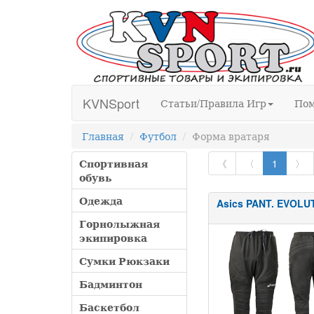
KVNSport
Статьи/Правила Игр
По
Главная
Футбол
Форма вратаря
Спортивная
《
〈
1
〉
обувь
Одежда
Asics PANT. EVOLU
Горнолыжная
экипировка
Сумки Рюкзаки
Бадминтон
Баскетбол