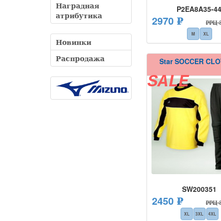
Наградная
P2EA8A35-4
атрибутика
2970 ₽
РРЦ 3
M
XL
Новинки
Распродажа
Star SOCCER CL
SALE
SW200351
2450 ₽
РРЦ 3
XL
3XL
4XL