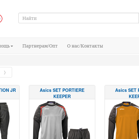
мощь
Партнерам/Опт
О нас/Контакты
》
TION JR
Asics SET PORTIERE
Asics SET
KEEPER
KEE