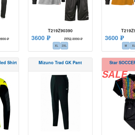
T219Z90390
T219Z
3600 ₽
3600 ₽
890 ₽
РРЦ 3990 ₽
XL
2XL
M
X
ed Shirt
Mizuno Trad GK Pant
Star SOCCE
SALE