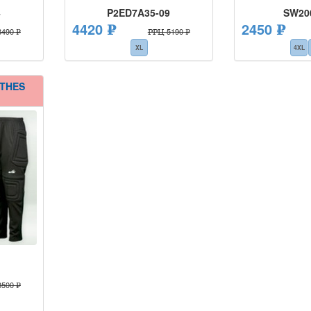
4
P2ED7A35-09
SW20
4420 ₽
2450 ₽
490 ₽
РРЦ 5190 ₽
XL
4XL
OTHES
500 ₽