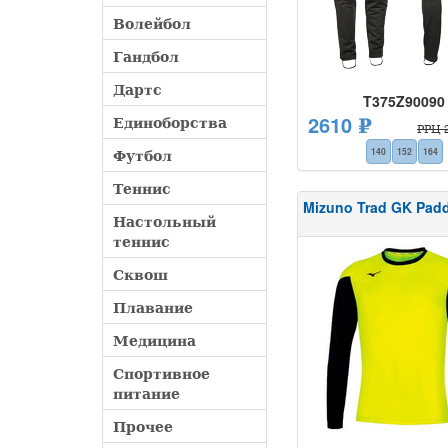
Волейбол
Гандбол
Дартс
T375Z90090
2610 ₽
Единоборства
РРЦ 2
Футбол
140
152
164
Теннис
Mizuno Trad GK Padd
Настольный
теннис
Сквош
Плавание
Медицина
Спортивное
питание
Прочее