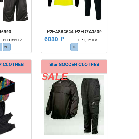
96990
P2EA8A3544-P2ED7A3509
6880 ₽
РРЦ 3990 ₽
РРЦ 8590 ₽
L
2XL
XL
R CLOTHES
Star SOCCER CLOTHES
SALE