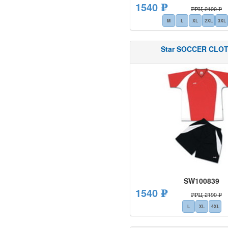
1540 ₽
РРЦ 2190 ₽
M
L
XL
2XL
3XL
Star SOCCER CLO
SW100839
1540 ₽
РРЦ 2190 ₽
L
XL
4XL