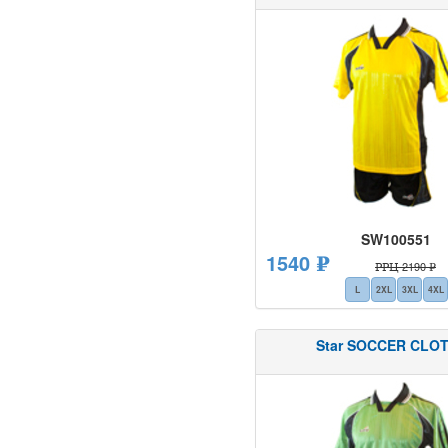
SW100551
1540 ₽
РРЦ 2190 ₽
L
2XL
3XL
4XL
Star SOCCER CLO