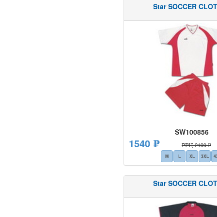
Star SOCCER CLO
SW100856
1540 ₽
РРЦ 2190 ₽
M
L
XL
3XL
4
Star SOCCER CLO