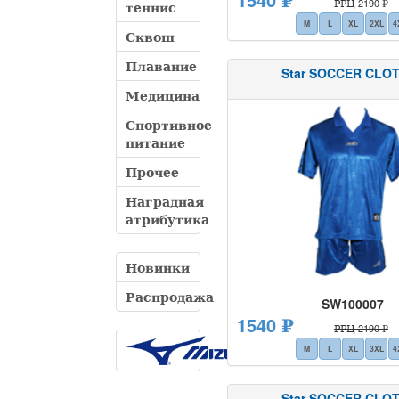
РРЦ 2190 ₽
теннис
M
L
XL
2XL
4
Сквош
Плавание
Star SOCCER CLO
Медицина
Спортивное
питание
Прочее
Наградная
атрибутика
Новинки
Распродажа
SW100007
1540 ₽
РРЦ 2190 ₽
M
L
XL
3XL
4
Star SOCCER CLO