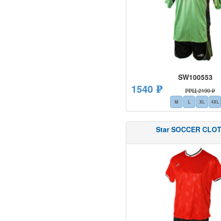
SW100553
1540 ₽
РРЦ 2190 ₽
M
L
XL
4XL
Star SOCCER CLO