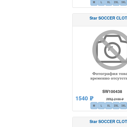
M
L
XL
2XL
3XL
Star SOCCER CLO
SW100438
1540 ₽
РРЦ 2190 ₽
M
L
XL
2XL
3XL
Star SOCCER CLO