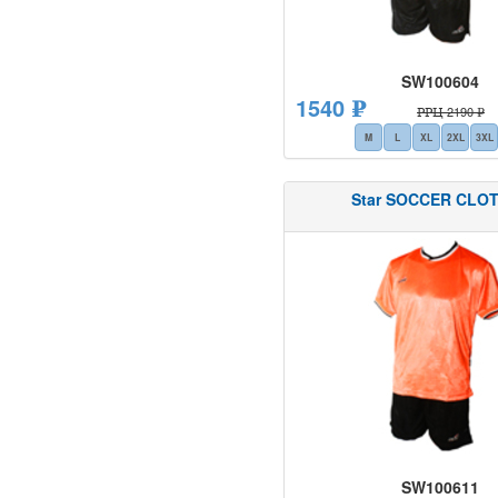
SW100604
1540 ₽
РРЦ 2190 ₽
M
L
XL
2XL
3XL
Star SOCCER CLO
SW100611