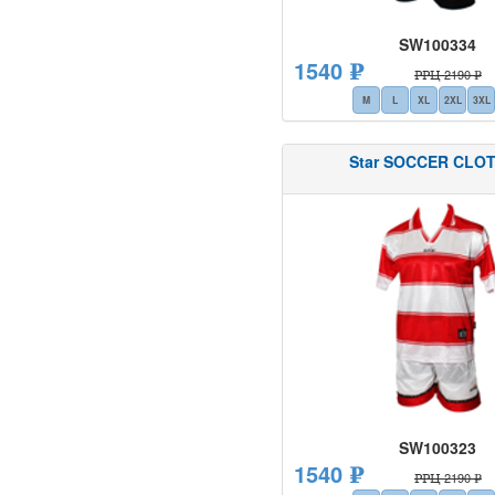
SW100334
1540 ₽
РРЦ 2190 ₽
M
L
XL
2XL
3XL
Star SOCCER CLO
SW100323
1540 ₽
РРЦ 2190 ₽