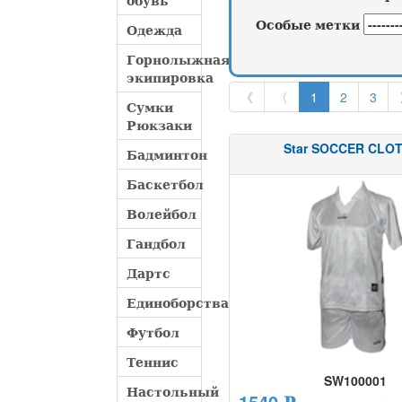
обувь
Особые метки
Одежда
Горнолыжная
экипировка
《
〈
1
2
3
Сумки
Рюкзаки
Star SOCCER CLO
Бадминтон
Баскетбол
Волейбол
Гандбол
Дартс
Единоборства
Футбол
Теннис
SW100001
Настольный
1540 ₽