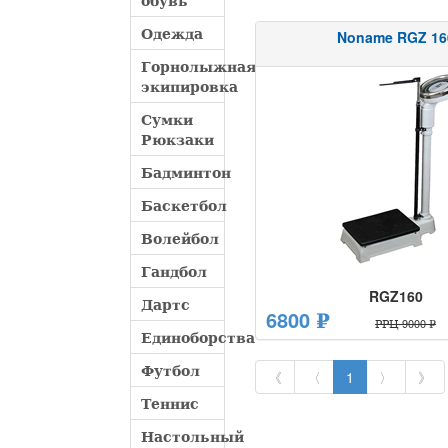
обувь
Одежда
Noname RGZ 16
Горнолыжная
экипировка
Сумки
Рюкзаки
Бадминтон
Баскетбол
Волейбол
Гандбол
RGZ160
Дартс
6800 ₽
РРЦ 9000 ₽
Единоборства
Футбол
《
〈
1
〉
》
Теннис
Настольный