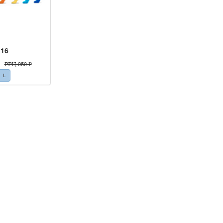
16
РРЦ 950 ₽
L