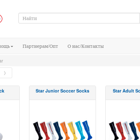
мощь
Партнерам/Опт
О нас/Контакты
ar
》
ck
Star Junior Soccer Socks
Star Adult S