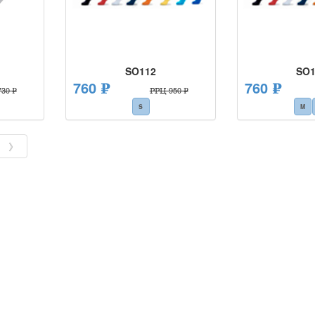
SO112
SO1
760 ₽
760 ₽
30 ₽
РРЦ 950 ₽
S
M
》