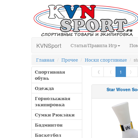
KVNSport
Статьи/Правила Игр
По
Главная
Прочее
Носки спортивные
st
Спортивная
《
〈
1
〉
обувь
Одежда
Star Woven So
Горнолыжная
экипировка
Сумки Рюкзаки
Бадминтон
Баскетбол