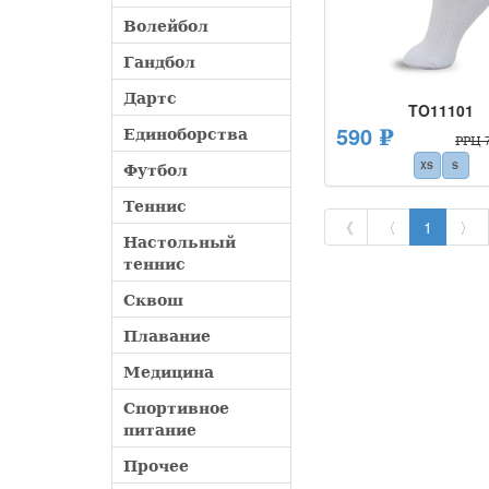
Волейбол
Гандбол
Дартс
TO11101
590 ₽
Единоборства
РРЦ 7
Футбол
XS
S
Теннис
《
〈
1
〉
Настольный
теннис
Сквош
Плавание
Медицина
Спортивное
питание
Прочее