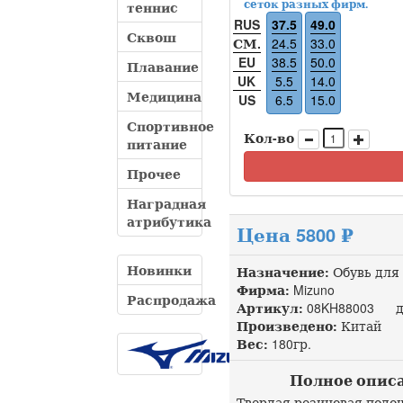
сеток разных фирм.
теннис
RUS
37.5
49.0
Сквош
СМ.
24.5
33.0
EU
38.5
50.0
Плавание
UK
5.5
14.0
Медицина
US
6.5
15.0
Спортивное
Кол-во
питание
Прочее
Наградная
атрибутика
Цена 5800 ₽
Новинки
Назначение:
Обувь для 
Фирма:
Mizuno
Распродажа
Артикул:
08KH88003 до
Произведено:
Китай
Вес:
180гр.
Полное описан
Твердая резиновая подо