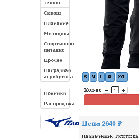
теннис
Сквош
Плавание
Медицина
Спортивное
питание
Прочее
Наградная
атрибутика
S
M
L
XL
2XL
Кол-во
Новинки
Распродажа
Цена 2640 ₽
Назначение:
Толстовка 