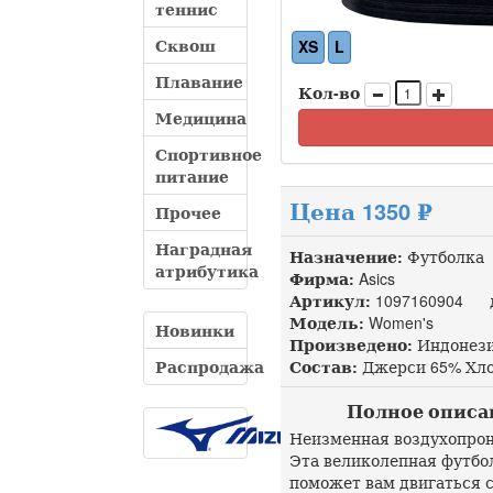
теннис
Сквош
XS
L
Плавание
Кол-во
Медицина
Спортивное
питание
Цена 1350 ₽
Прочее
Наградная
Назначение:
Футболка
атрибутика
Фирма:
Asics
Артикул:
1097160904 до
Модель:
Women's
Новинки
Произведено:
Индонез
Распродажа
Состав:
Джерси 65% Хлоп
Полное описани
Неизменная воздухопро
Эта великолепная футбол
поможет вам двигаться 