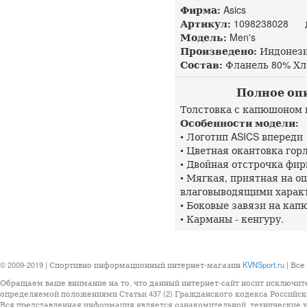
Фирма:
Asics
Артикул:
1098238028 до
Модель:
Men's
Произведено:
Индонез
Состав:
Фланель 80% Хло
Полное опи
Толстовка с капюшоном 
Особенности модели:
• Логотип ASICS впереди
• Цветная окантовка гор
• Двойная отстрочка фи
• Мягкая, приятная на о
влаговыводящими харак
• Боковые завязи на ка
• Карманы - кенгуру.
© 2009-2019 | Спортивно информационный интернет-магазин
KVNSport.ru
| Все
Обращаем ваше внимание на то, что данный интернет-сайт носит исключит
определяемой положениями Статьи 437 (2) Гражданского кодекса Российск
Вся представленная информация является ознакомительной, технические ха