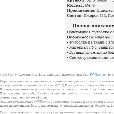
Артикул:
3213130820 до
Модель:
Men's
Произведено:
Индонез
Состав:
Джерси 92% Поли
Полное описание As
Облегающая футболка с 
Особенности модели:
• Футболка из ткани с 
• Материал с УФ-защито
• Вставки из сетки по б
• Светоотражение для д
© 2009-2019 | Спортивно информационный интернет-магазин
KVNSport.ru
| Все
Обращаем ваше внимание на то, что данный интернет-сайт носит исключит
определяемой положениями Статьи 437 (2) Гражданского кодекса Российск
Вся представленная информация является ознакомительной, технические ха
Для получения подробной информации о наличии и стоимости указанных тов
формы связи или по телефонан.
Экипировочный центр «KVNSport». Снаряжение, одежда и аксессуары для ак
игровая спортивная форма для команд, спортивный инвентярь, боксёрки, бо
Грамотные консультации, огромный ассортимент, известные марки (Mizuno, StarSp