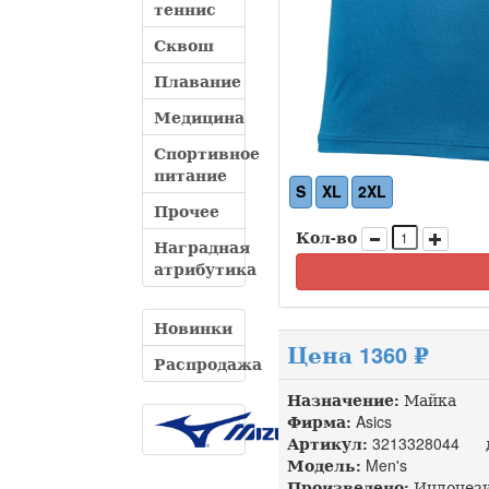
теннис
Сквош
Плавание
Медицина
Спортивное
питание
S
XL
2XL
Прочее
Кол-во
Наградная
атрибутика
Новинки
Цена 1360 ₽
Распродажа
Назначение:
Майка
Фирма:
Asics
Артикул:
3213328044 до
Модель:
Men's
Произведено:
Индонез