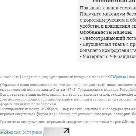
Полное описание
Повышайте ваши спорти
Получите максимум бего
с коротким рукавом и о
удобства и повышения с
Особенности модели:
• Светоотражающий лого
• Двухцветная ткань с 
большего комфортавВстав
• Материал с УФ-защито
© 2009-2019 | Спортивно информационный интернет-магазин
KVNSport.ru
| Все
Обращаем ваше внимание на то, что данный интернет-сайт носит исключит
определяемой положениями Статьи 437 (2) Гражданского кодекса Российск
Вся представленная информация является ознакомительной, технические ха
Для получения подробной информации о наличии и стоимости указанных тов
формы связи или по телефонан.
Экипировочный центр «KVNSport». Снаряжение, одежда и аксессуары для ак
игровая спортивная форма для команд, спортивный инвентярь, боксёрки, бо
Грамотные консультации, огромный ассортимент, известные марки (Mizuno, StarSp