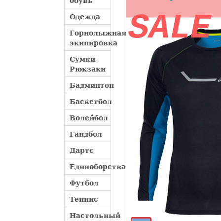
обувь
SALE
Одежда
Горнолыжная
экипировка
Сумки
Рюкзаки
Бадминтон
Баскетбол
Волейбол
Гандбол
Дартс
Единоборства
Футбол
Теннис
Настольный