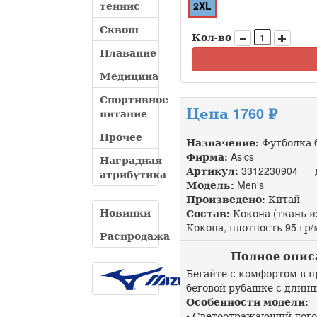
теннис
2XL
Сквош
Кол-во
Плавание
Медицина
Спортивное
Цена 1760 ₽
питание
Прочее
Назначение:
Футболка 
Фирма:
Asics
Наградная
Артикул:
3312230904 до
атрибутика
Модель:
Men's
Произведено:
Китай
Новинки
Состав:
Кокона (ткань и
Кокона, плотность 95 гр/
Распродажа
Полное описан
Бегайте с комфортом в п
беговой рубашке с длинн
Особенности модели:
• Светоотражающий лого