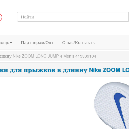
мощь
Партнерам/Опт
О нас/Контакты
инну Nike ZOOM LONG JUMP 4 Men's 415339104
и для прыжков в длинну Nike ZOOM LONG