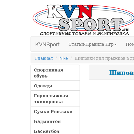
KVNSport
Статьи/Правила Игр
По
Главная
Nike
Шиповки для прыжков в дл
Спортивная
Шиповк
обувь
Одежда
Горнолыжная
экипировка
Сумки Рюкзаки
Бадминтон
Баскетбол