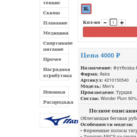
теннис
XL
Сквош
Кол-во
Плавание
Медицина
Спортивное
питание
Цена 4000 ₽
Прочее
Назначение:
Футболка 
Наградная
Фирма:
Asics
атрибутика
Артикул:
4210150540 до
Модель:
Men's
Новинки
Произведено:
Турция
Состав:
Wonder Plum 90%
Распродажа
Полное описание A
Облегающая беговая руб
Особенности модели:
• Фирменные полосы тигр
• Логотип ASICS на груди