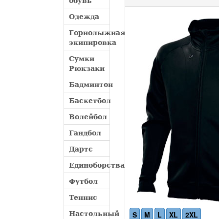
обувь
Одежда
Горнолыжная
экипировка
Сумки
Рюкзаки
Бадминтон
Баскетбол
Волейбол
Гандбол
Дартс
Единоборства
Футбол
Теннис
Настольный
S
M
L
XL
2XL