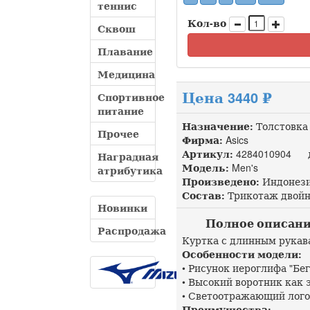
теннис
Кол-во
Сквош
Плавание
Медицина
Цена 3440 ₽
Спортивное
питание
Назначение:
Толстовка
Прочее
Фирма:
Asics
Артикул:
4284010904 до
Наградная
Модель:
Men's
атрибутика
Произведено:
Индонез
Состав:
Трикотаж двойно
Новинки
Полное описание A
Распродажа
Куртка с длинным рукав
Особенности модели:
• Рисунок иероглифа "Бе
• Высокий воротник как 
• Светоотражающий логот
Преимущества: