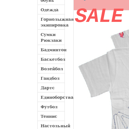
обувь
SALE
Одежда
Горнолыжная
экипировка
Сумки
Рюкзаки
Бадминтон
Баскетбол
Волейбол
Гандбол
Дартс
Единоборства
Футбол
Теннис
Настольный