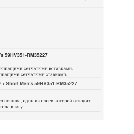
's 59HV351-RM35227
с дышащими сетчатыми вставками.
дышащими сетчатыми cтавками.
 Short Men's 59HV351-RM35227
о пошива, один из слоев которой отводит
тела влагу.