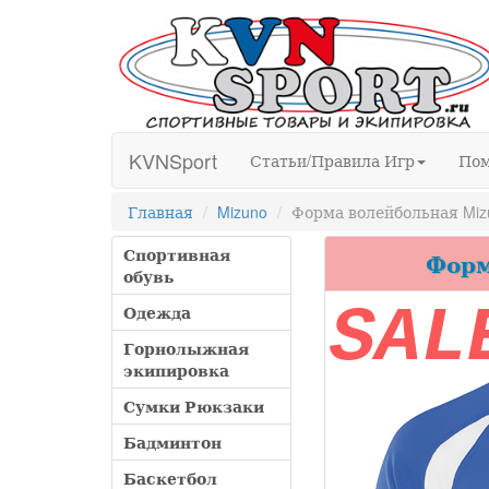
KVNSport
Статьи/Правила Игр
По
Главная
Mizuno
Форма волейбольная Mizun
Спортивная
Форма
обувь
SAL
Одежда
Горнолыжная
экипировка
Сумки Рюкзаки
Бадминтон
Баскетбол