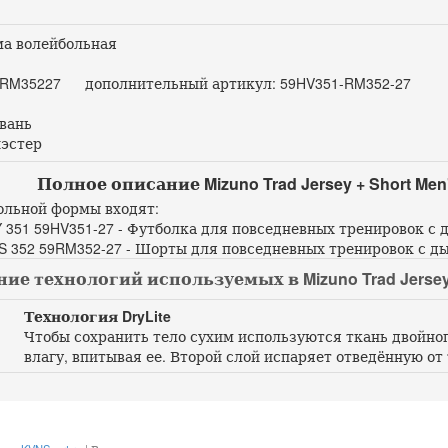
а волейбольная
RM35227 дополнительный артикул: 59HV351-RM352-27
вань
эстер
Полное описание Mizuno Trad Jersey + Short Men
ольной формы входят:
Y 351 59HV351-27 - Футболка для повседневных тренировок 
S 352 59RM352-27 - Шорты для повседневных тренировок с 
ие технологий используемых в Mizuno Trad Jersey +
Технология DryLite
Чтобы сохранить тело сухим используются ткань двойног
влагу, впитывая ее. Второй слой испаряет отведённую от 