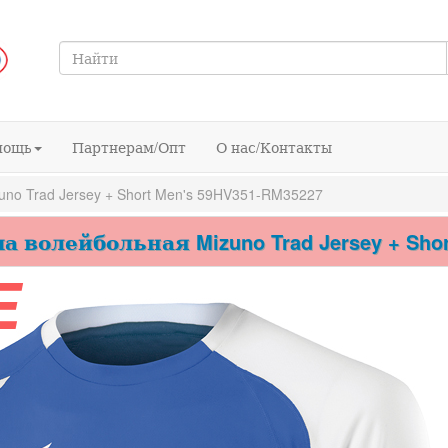
мощь
Партнерам/Опт
О нас/Контакты
o Trad Jersey + Short Men's 59HV351-RM35227
 волейбольная Mizuno Trad Jersey + Shor
E