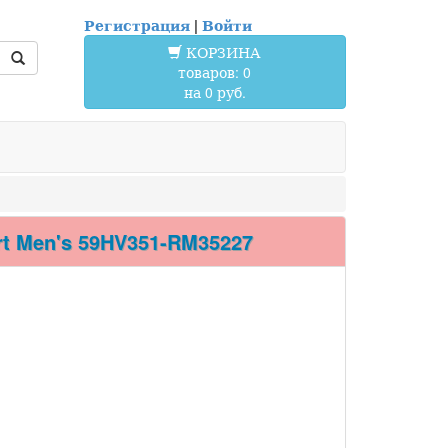
Регистрация
|
Войти
КОРЗИНА
товаров: 0
на 0 руб.
t Men's 59HV351-RM35227