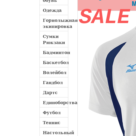
обувь
M
SALE
Одежда
Горнолыжная
экипировка
Сумки
Рюкзаки
Бадминтон
Баскетбол
Волейбол
Гандбол
Дартс
Единоборства
Футбол
Теннис
Настольный