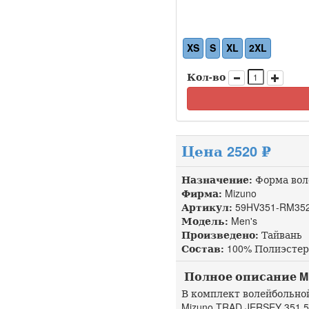
XS
S
XL
2XL
Кол-во
Цена 2520 ₽
Назначение:
Форма вол
Фирма:
Mizuno
Артикул:
59HV351-RM35
Модель:
Men's
Произведено:
Тайвань
Состав:
100% Полиэстер
Полное описание Mizu
В комплект волейбольно
Mizuno TRAD JERSEY 351 