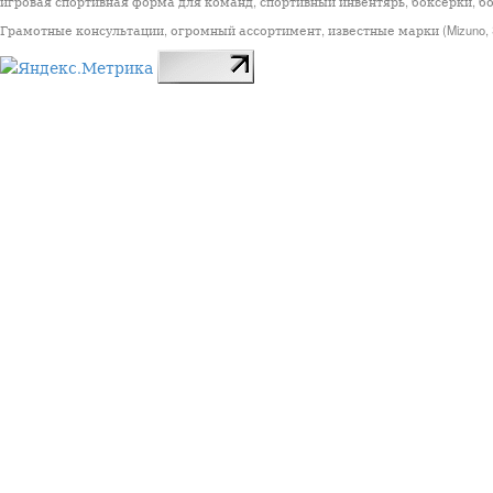
игровая спортивная форма для команд, спортивный инвентярь, боксёрки, бо
Грамотные консультации, огромный ассортимент, известные марки (Mizuno, StarSp