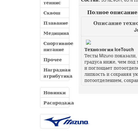
теннис
Полное описание M
Сквош
Описание техно
Плавание
J
Медицина
Спортивное
питание
Технология IceTouch
Тесты Mizuno показали,
Прочее
градуса ниже, чем под 
и поглощает потоотдел
Наградная
липкость и сохраняя ую
атрибутика
потоотделением, сохра
Новинки
Распродажа