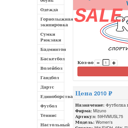
обувь
SALE
Одежда
Горнолыжная
экипировка
Сумки
Рюкзаки
Бадминтон
Баскетбол
Кол-во
Волейбол
Гандбол
Дартс
Цена 2010 ₽
Единоборства
Назначение:
Футболка 
Футбол
Фирма:
Mizuno
Теннис
Артикул:
59HVMUSL75 д
Модель:
Women's
Настольный
Состав:
35%EVOH, 65% П