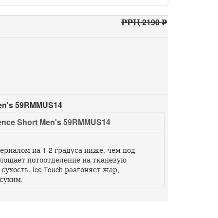
РРЦ 2190 ₽
en's 59RMMUS14
ce Short Men's 59RMMUS14
териалом на 1-2 градуса ниже, чем под
оглощает потоотделение на тканевую
ухость. Ice Touch разгоняет жар,
сухим.