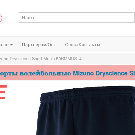
мощь
Партнерам/Опт
О нас/Контакты
no Dryscience Short Men's 59RMMUS14
рты волейбольные Mizuno Dryscience Sh
E