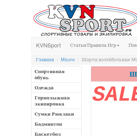
KVNSport
Статьи/Правила Игр
По
Главная
Mizuno
Шорты волейбольные Mizu
Спортивная
Шо
обувь
SAL
Одежда
Горнолыжная
экипировка
Сумки Рюкзаки
Бадминтон
Баскетбол