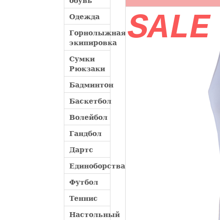
обувь
SALE
Одежда
Горнолыжная
экипировка
Сумки
Рюкзаки
Бадминтон
Баскетбол
Волейбол
Гандбол
Дартс
Единоборства
Футбол
Теннис
Настольный