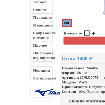
теннис
Сквош
Плавание
2XL
Медицина
Спортивное
Кол-во
питание
Прочее
Наградная
Цена 1400 ₽
атрибутика
Назначение:
Майка
Новинки
Фирма:
Mizuno
Артикул:
67HM20075 до
Распродажа
Модель:
Men's
Произведено:
Индонез
Состав:
100% Полиэстер
Полное описание M