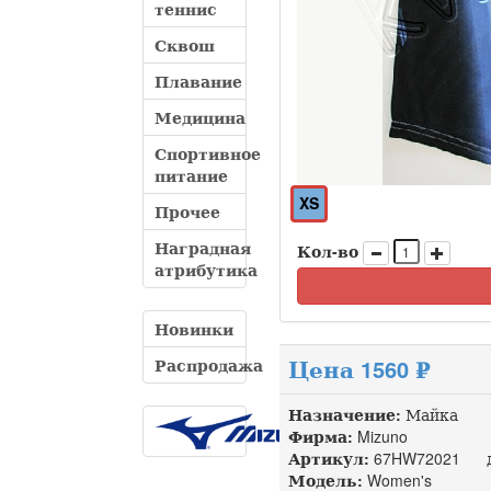
теннис
Сквош
Плавание
Медицина
Спортивное
питание
XS
Прочее
Наградная
Кол-во
атрибутика
Новинки
Цена 1560 ₽
Распродажа
Назначение:
Майка
Фирма:
Mizuno
Артикул:
67HW72021 до
Модель:
Women's